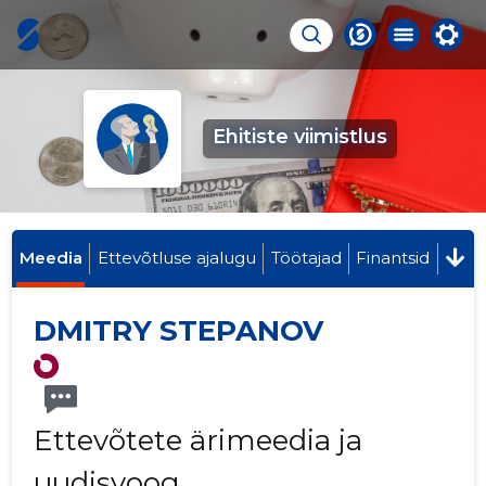
Ehitiste viimistlus
Meedia
Ettevõtluse ajalugu
Töötajad
Finantsid
DMITRY STEPANOV
Ettevõtete ärimeedia ja
uudisvoog