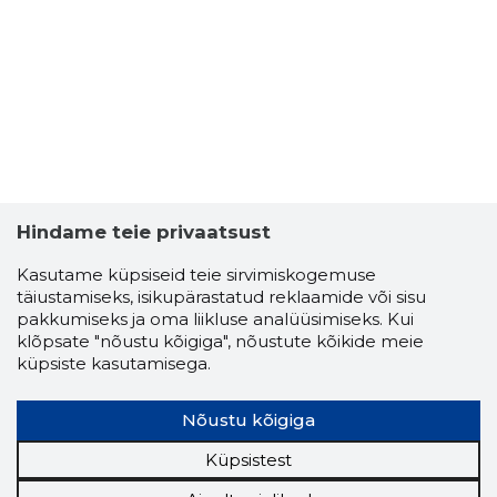
-81
Hindame teie privaatsust
Kasutame küpsiseid teie sirvimiskogemuse
täiustamiseks, isikupärastatud reklaamide või sisu
pakkumiseks ja oma liikluse analüüsimiseks. Kui
klõpsate "nõustu kõigiga", nõustute kõikide meie
küpsiste kasutamisega.
SEREVAN
Nõustu kõigiga
Riskantn
Küpsistest