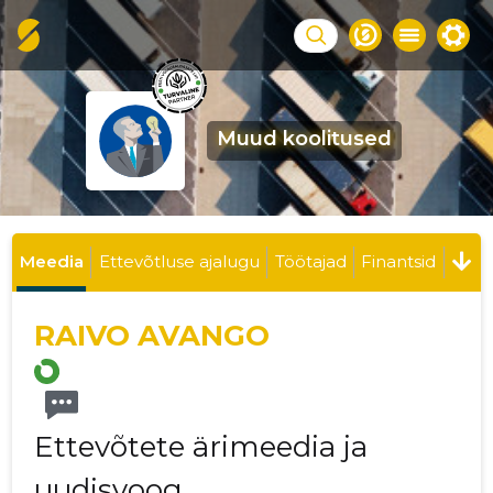
Muud koolitused
Meedia
Ettevõtluse ajalugu
Töötajad
Finantsid
RAIVO AVANGO
Ettevõtete ärimeedia ja
uudisvoog