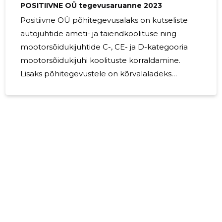
POSITIIVNE OÜ tegevusaruanne 2023
Positiivne OÜ põhitegevusalaks on kutseliste
autojuhtide ameti- ja täiendkoolituse ning
mootorsõidukijuhtide C-, CE- ja D-kategooria
mootorsõidukijuhi koolituste korraldamine.
Lisaks põhitegevustele on kõrvalaladeks
tasuline sõitjatevedu, koolitusürituste
korraldamine, transpordiettevõtete nõustamine
ja muude transpordialaste koolituste ja
õppereiside ning ürituste korraldamine.
2023.aasta jooksul korraldasime koolitusi -
veoautojuhtide 140-h ametikoolitust 5 õppijale, -
bussijuhtide 35-h täiendkoolitust 49 õppijale, -
veoautojuhtide 35-h täiendkoolitust 63 õppijale,
- bussijuhtide