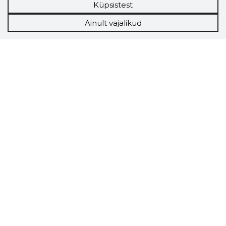
Küpsistest
Ainult vajalikud
Storybook
Chrome laiendus
Storybooki laiendus ütleb Sulle, mis firma
veebilehel Sa parajasti viibid ja kui usaldusväärne
see firma täna on.
LAADI LAIENDUS ALLA