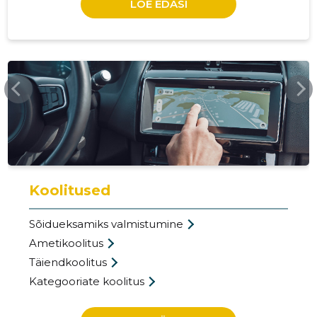
LOE EDASI
PROFDRIVER.EE
17
Koolitused
Sõidueksamiks valmistumine
Ametikoolitus
Täiendkoolitus
Kategooriate koolitus