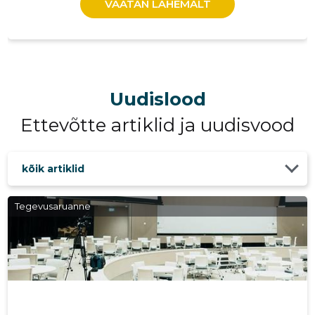
VAATAN LÄHEMALT
POSITIIV
Usaldusv
Uudislood
Ettevõtte artiklid ja uudisvood
kõik artiklid
Tegevusaruanne