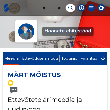
Hoonete ehitustööd
Meedia
Ettevõtluse ajalugu
Töötajad
Finantsid
MÄRT MÕISTUS
Ettevõtete ärimeedia ja
uudisvoog