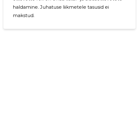
haldamine. Juhatuse liikmetele tasusid ei
makstud.
5