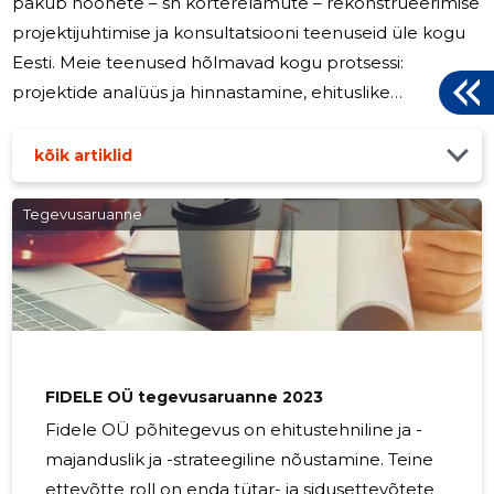
pakub hoonete – sh korterelamute – rekonstrueerimise
projektijuhtimise ja konsultatsiooni teenuseid üle kogu
Eesti. Meie teenused hõlmavad kogu protsessi:
projektide analüüs ja hinnastamine, ehituslike
lahenduste nõustamine, ehitustööde korraldamine ning
projektide juhtimine. Ettevõtte põhifookus on hoonetel,
kõik artiklid
mis on vanemad kui 25 aastat. Osutame
projektijuhtimise teenust mitmetes
Tegevusaruanne
rekonstrueerimisprojektides. 2024 aastal jätkas Reman
OÜ oma tegevust stabiilselt, osaledes mitmetes
korterelamute rekonstrueerimisprojektides erinevates
Eesti
FIDELE OÜ tegevusaruanne 2023
Fidele OÜ põhitegevus on ehitustehniline ja -
majanduslik ja -strateegiline nõustamine. Teine
ettevõtte roll on enda tütar- ja sidusettevõtete