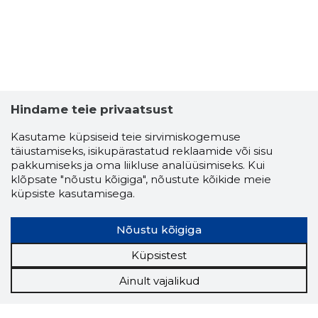
Hindame teie privaatsust
Kasutame küpsiseid teie sirvimiskogemuse
täiustamiseks, isikupärastatud reklaamide või sisu
pakkumiseks ja oma liikluse analüüsimiseks. Kui
klõpsate "nõustu kõigiga", nõustute kõikide meie
küpsiste kasutamisega.
Nõustu kõigiga
Küpsistest
Ainult vajalikud