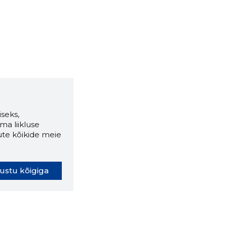
seks,
ma liikluse
ute kõikide meie
ustu kõigiga