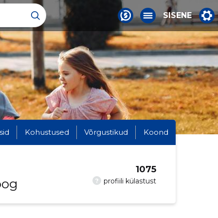
SISENE
sid
Kohustused
Võrgustikud
Koond
1075
oog
?
profiili külastust