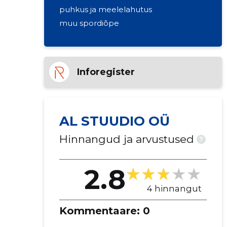
puhkus ja meelelahutus
muu spordiõpe
Inforegister
AL STUUDIO OÜ
Hinnangud ja arvustused
?
2.8
4 hinnangut
Kommentaare:
0