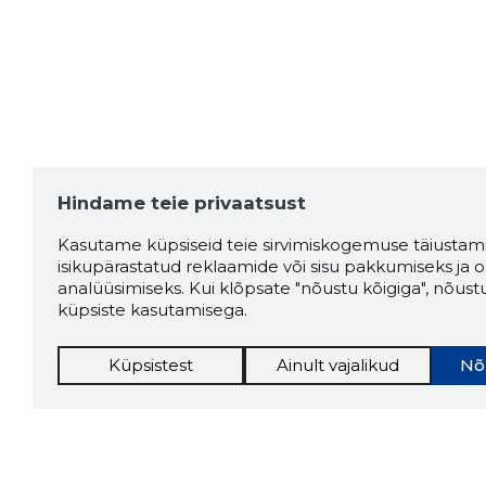
Hindame teie privaatsust
Kasutame küpsiseid teie sirvimiskogemuse täiustami
isikupärastatud reklaamide või sisu pakkumiseks ja o
analüüsimiseks. Kui klõpsate "nõustu kõigiga", nõust
küpsiste kasutamisega.
Küpsistest
Ainult vajalikud
Nõ