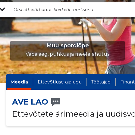
Muu spordiõpe
Vaba aeg, puhkus ja meelelahutus
Meedia
Ettevõtluse ajalugu
Töötajad
Finant
AVE LAO
Ettevõtete ärimeedia ja uudisv