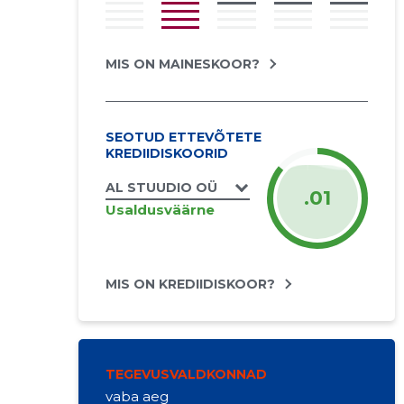
MIS ON MAINESKOOR?
SEOTUD ETTEVÕTETE
KREDIIDISKOORID
AL STUUDIO OÜ
.01
Usaldusväärne
MIS ON KREDIIDISKOOR?
TEGEVUSVALDKONNAD
vaba aeg