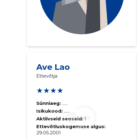
Ave Lao
Ettevõtja
★★★★
Sünniaeg:
......
Isikukood:
......
Aktiivseid seoseid:
1
Ettevõtluskogemuse algus:
29.05.2001