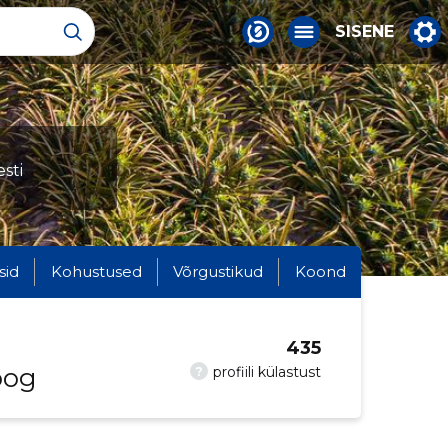
SISENE
sti
sid
Kohustused
Võrgustikud
Koond
435
oog
?
profiili külastust