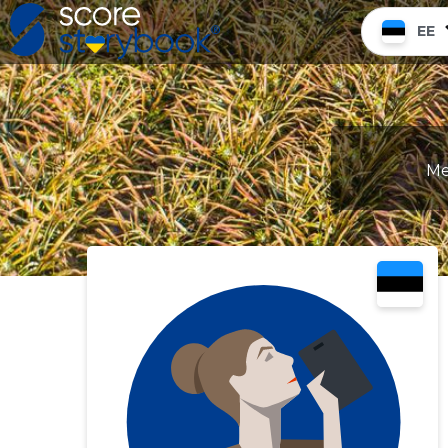
EE
Me