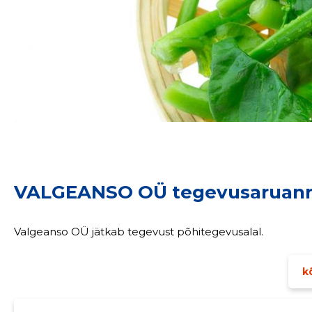
Sinu nimi
taar
VALGEANSO OÜ tegevusaruan
Valgeanso OÜ jätkab tegevust põhitegevusalal.
kõ