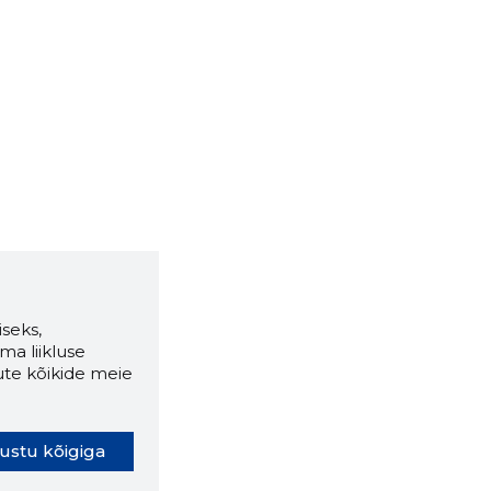
seks,
ma liikluse
ute kõikide meie
ustu kõigiga