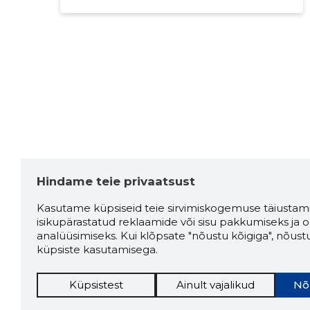
Hindame teie privaatsust
Kasutame küpsiseid teie sirvimiskogemuse täiustami
isikupärastatud reklaamide või sisu pakkumiseks ja o
analüüsimiseks. Kui klõpsate "nõustu kõigiga", nõust
küpsiste kasutamisega.
Küpsistest
Ainult vajalikud
Nõ