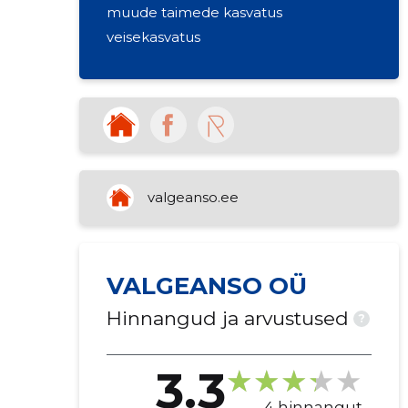
muude taimede kasvatus
veisekasvatus
valgeanso.ee
VALGEANSO OÜ
Hinnangud ja arvustused
?
3.3
4 hinnangut