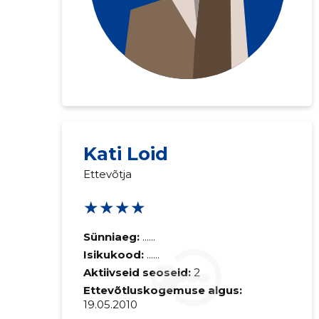
Saaja e-mail
Kati Loid
Ettevõtja
Sinu kommen
★★★★
Sünniaeg:
......
Isikukood:
......
Aktiivseid seoseid:
2
Ettevõtluskogemuse algus:
19.05.2010