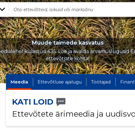
Muude taimede kasvatus
edialehel külastusi 435. Loe ja avalda arvamuslugusid Ee
ettevõtjate kohta!
Meedia
Ettevõtluse ajalugu
Töötajad
Finant
KATI LOID
Ettevõtete ärimeedia ja uudisv