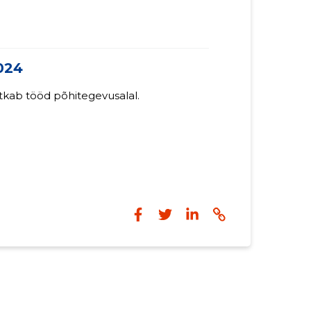
024
tkab tööd põhitegevusalal.