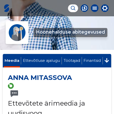
Hoonehalduse abitegevused
Meedia
Ettevõtluse ajalugu
Töötajad
Finantsid
ANNA MITASSOVA
Ettevõtete ärimeedia ja
uudisvoog