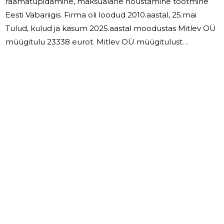
raamatupidamine, maksualane nõustamine tootmine
Eesti Vabariigis. Firma oli loodud 2010.aastal, 25.mai
Tulud, kulud ja kasum 2025.aastal moodustas Mitlev OÜ
müügitulu 23338 eurot. Mitlev OÜ müügitulust
moodustas 100% müük Eestis. Mitlev OÜ ärikulud
2025.aastal on 12638 eurot. Eesmärgid järgmiseks
majandusaastaks Mitlev OÜ eesmärgiks järgmiseks
majandusaastaks on ettevõte turupositsiooni säilitamine
ja kindlustamine ettevõte tegevusvaldkonnas