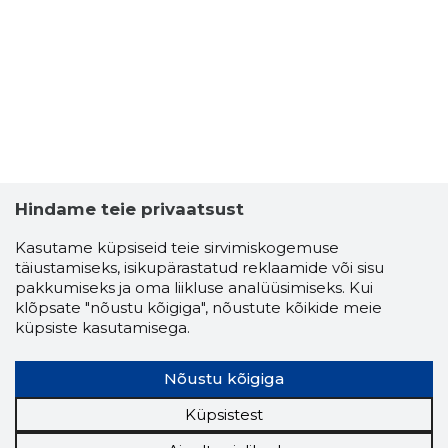
7
Hindame teie privaatsust
Kasutame küpsiseid teie sirvimiskogemuse
täiustamiseks, isikupärastatud reklaamide või sisu
pakkumiseks ja oma liikluse analüüsimiseks. Kui
klõpsate "nõustu kõigiga", nõustute kõikide meie
küpsiste kasutamisega.
Nõustu kõigiga
MITLEV O
Küpsistest
Usaldusv