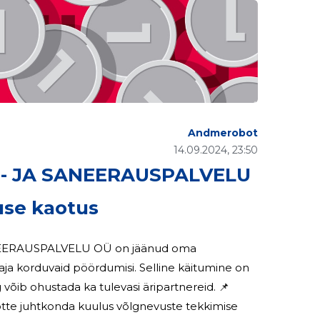
Andmerobot
14.09.2024, 23:50
 JA SANEERAUSPALVELU
use kaotus
aja korduvaid pöördumisi. Selline käitumine on
õib ohustada ka tulevasi äripartnereid. 📌