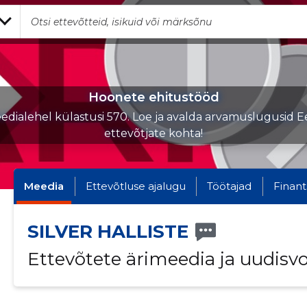
Hoonete ehitustööd
edialehel külastusi 570. Loe ja avalda arvamuslugusid Ee
ettevõtjate kohta!
Meedia
Ettevõtluse ajalugu
Töötajad
Finant
SILVER HALLISTE
Ettevõtete ärimeedia ja uudisv