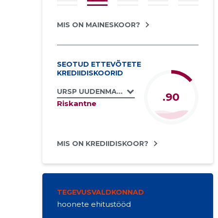
MIS ON MAINESKOOR?
SEOTUD ETTEVÕTETE
KREDIIDISKOORID
URSP UUDENMAAN RAKENNUS- JA SANEER
.90
Riskantne
MIS ON KREDIIDISKOOR?
TEGEVUSVALDKONNAD
hoonete ehitustööd