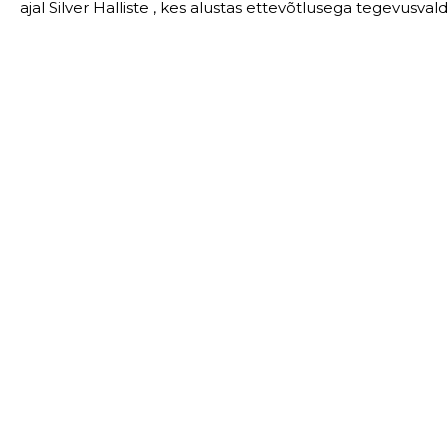
ajal Silver Halliste , kes alustas ettevõtlusega tegevusvaldkonnas: Enda kinnisvara ost ja müük - 16 aastat
AUSPALVELU OÜ