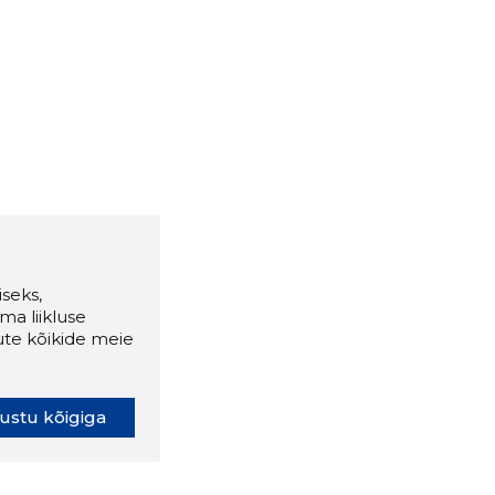
seks,
ma liikluse
ute kõikide meie
ustu kõigiga