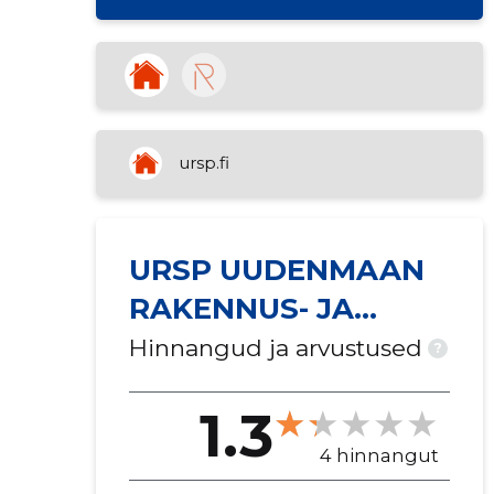
ursp.fi
URSP UUDENMAAN
RAKENNUS- JA
SANEERAUSPALVEL
Hinnangud ja arvustused
?
U OÜ
1.3
4 hinnangut