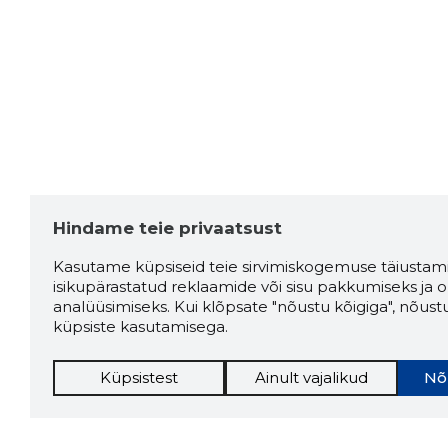
Hindame teie privaatsust
Kasutame küpsiseid teie sirvimiskogemuse täiustami
isikupärastatud reklaamide või sisu pakkumiseks ja o
analüüsimiseks. Kui klõpsate "nõustu kõigiga", nõust
küpsiste kasutamisega.
Küpsistest
Ainult vajalikud
Nõ