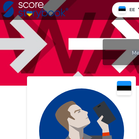
EE
Me