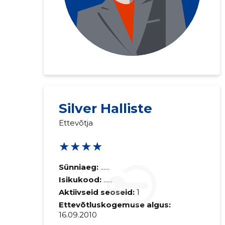
Silver Halliste
Ettevõtja
★★★★
Sünniaeg:
......
Isikukood:
......
Aktiivseid seoseid:
1
Ettevõtluskogemuse algus:
16.09.2010