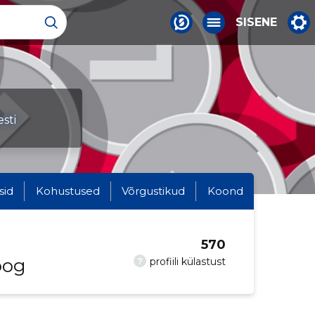
SISENE
sti
sid
Kohustused
Võrgustikud
Koond
570
oog
?
profiili külastust