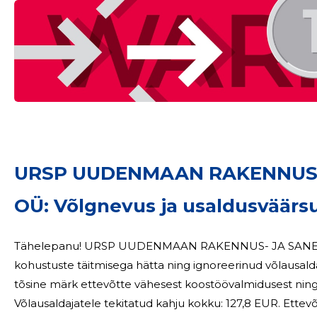
URSP UUDENMAAN RAKENNUS-
OÜ: Võlgnevus ja usaldusväärs
Tähelepanu! URSP UUDENMAAN RAKENNUS- JA SANEERAUSPALVELU OÜ on jäänud oma
kohustuste täitmisega hätta ning ignoreerinud võlausald
tõsine märk ettevõtte vähesest koostöövalmidusest ning v
Võlausaldajatele tekitatud kahju kokku: 127,8 EUR. Ettevõtte juhtkonda kuulus võlgnevuste tekkimise