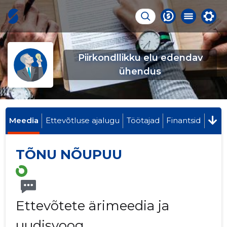
Piirkondllikku elu edendav
ühendus
Meedia
Ettevõtluse ajalugu
Töötajad
Finantsid
TÕNU NÕUPUU
Ettevõtete ärimeedia ja
uudisvoog