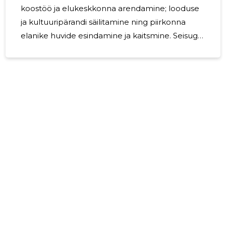
koostöö ja elukeskkonna arendamine; looduse
ja kultuuripärandi säilitamine ning piirkonna
elanike huvide esindamine ja kaitsmine. Seisuga
31.12.2023 on seltsil 26 füüsilisest isikust liiget.
2024 aastal on plaanis Kärbla külaseltsi
liikmetele ürituse või väljasõidu korraldamine.