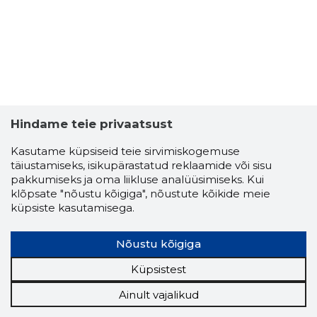
Hindame teie privaatsust
Kasutame küpsiseid teie sirvimiskogemuse
täiustamiseks, isikupärastatud reklaamide või sisu
pakkumiseks ja oma liikluse analüüsimiseks. Kui
klõpsate "nõustu kõigiga", nõustute kõikide meie
küpsiste kasutamisega.
Nõustu kõigiga
Küpsistest
Ainult vajalikud