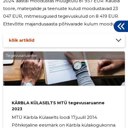
2024. aastal moodustas müügitulu 81 937 EUR. Kauba
toore, materjalide ja teenuste kulud moodustavad 23
047 EUR, mitmesugused tegevuskulud on 8 419 EUR.
Ettevõtte majandusaasta põhivarade kulum moodustas
31 293 EUR. Ettevõtte kahjum 10 935 EUR. Ettevõtte on
majandusaastal soetanud transpordivahendi 56 549
kõik artiklid
EUR väärtuses, et pakkuda kvaliteetsemat ja sõitjatele
mugavamat transporti. T&T transport OÜ
Tegevusaruanne
põhieesmärgiks järgmisel majandusaastal on ettevõtte
turupositsiooni säilitamine antud majanduskeskkonnas.
KÄRBLA KÜLASELTS MTÜ tegevusaruanne
2023
MTÜ Kärbla Külaselts loodi 17.juulil 2014.
Põhikirjaline eesmärk on Kärbla külakogukonna