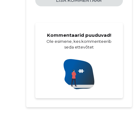
LISA KOMMENTAAR
Kommentaarid puuduvad!
Ole esimene, kes kommenteerib
seda ettevõtet