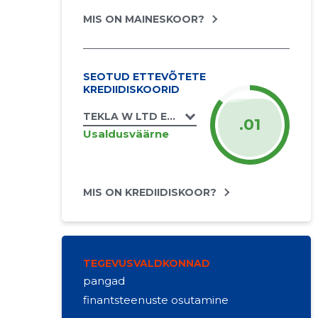
MIS ON MAINESKOOR?
SEOTUD ETTEVÕTETE
KREDIIDISKOORID
TEKLA W LTD EESTI FILIAAL
.01
Usaldusväärne
MIS ON KREDIIDISKOOR?
TEGEVUSVALDKONNAD
pangad
finantsteenuste osutamine