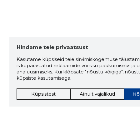
Hindame teie privaatsust
Kasutame küpsiseid teie sirvimiskogemuse täiustami
isikupärastatud reklaamide või sisu pakkumiseks ja o
analüüsimiseks. Kui klõpsate "nõustu kõigiga", nõust
küpsiste kasutamisega.
Küpsistest
Ainult vajalikud
Nõ