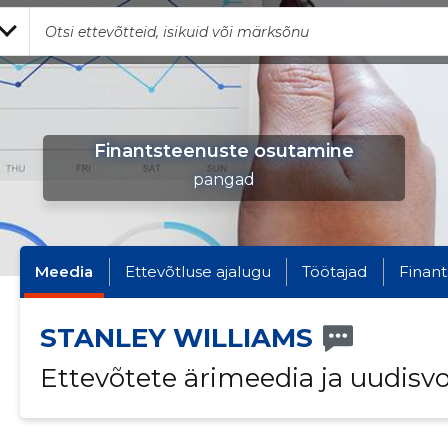
Finantsteenuste osutamine
pangad
Meedia
Ettevõtluse ajalugu
Töötajad
Finant
STANLEY WILLIAMS
Ettevõtete ärimeedia ja uudisv