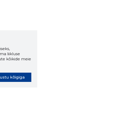
seks,
ma liikluse
ute kõikide meie
ustu kõigiga