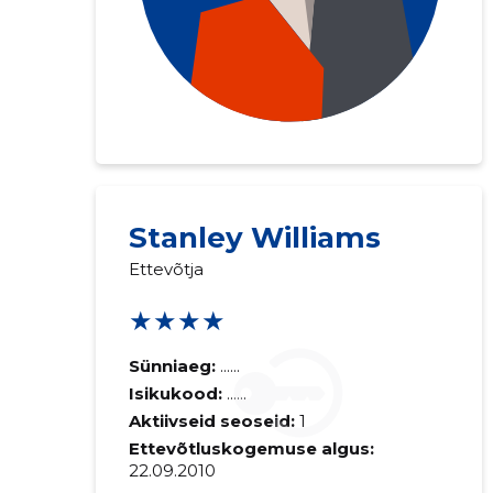
Stanley Williams
Ettevõtja
★★★★
Sünniaeg:
......
Isikukood:
......
Aktiivseid seoseid:
1
Ettevõtluskogemuse algus:
22.09.2010