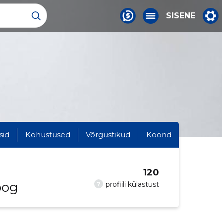
SISENE
sid
Kohustused
Võrgustikud
Koond
120
oog
?
profiili külastust