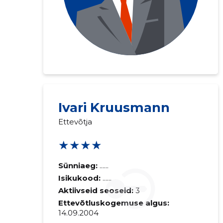
Saaja e-mail
Ivari Kruusmann
Ettevõtja
Sinu kommen
★★★★
Sünniaeg:
......
Isikukood:
......
Aktiivseid seoseid:
3
Ettevõtluskogemuse algus:
14.09.2004