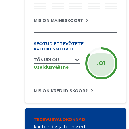
MIS ON MAINESKOOR?
SEOTUD ETTEVÕTETE
KREDIIDISKOORID
TÕNURI OÜ
.01
Usaldusväärne
MIS ON KREDIIDISKOOR?
TEGEVUSVALDKONNAD
kaubandus ja teenused