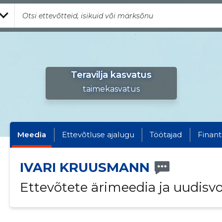
Teravilja kasvatus
taimekasvatus
Meedia
Ettevõtluse ajalugu
Töötajad
Finant
IVARI KRUUSMANN
Ettevõtete ärimeedia ja uudisv