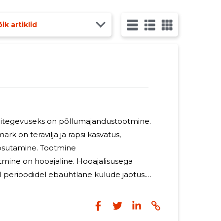
Põllumajandustootmine on suuresti sõltuv ilmastikutingimustest. 2026.aastal on kavas tegevust jätkata.
ik artiklid
itegevuseks on põllumajandustootmine.
k on teravilja ja rapsi kasvatus,
mine. Tootmine
mine on hooajaline. Hooajalisusega
 perioodidel ebaühtlane kulude jaotus.
 ajal on suured kulutused küttele,
netele. Sügisel koristusperioodil suurenevad
asinate ekspluatatsiooni kulud. Tulude