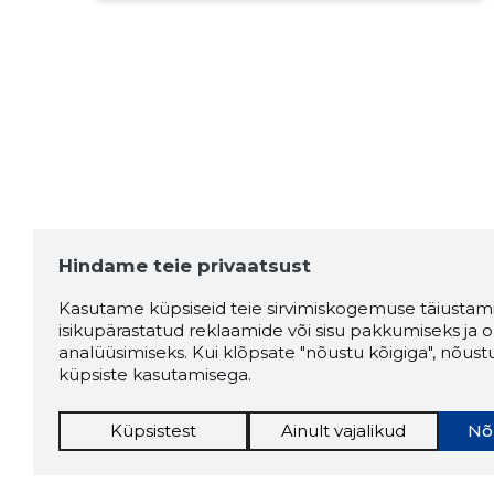
Hindame teie privaatsust
Kasutame küpsiseid teie sirvimiskogemuse täiustami
isikupärastatud reklaamide või sisu pakkumiseks ja o
analüüsimiseks. Kui klõpsate "nõustu kõigiga", nõust
küpsiste kasutamisega.
Küpsistest
Ainult vajalikud
Nõ