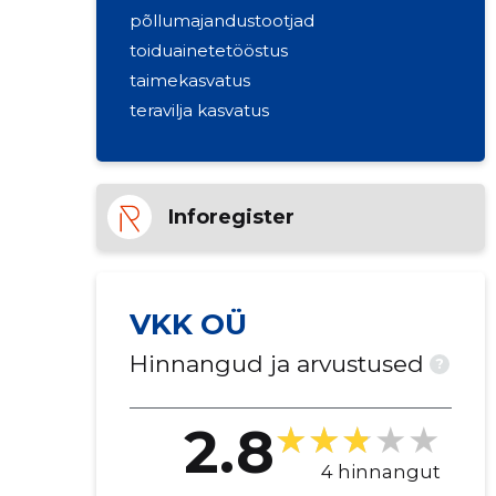
põllumajandustootjad
toiduainetetööstus
taimekasvatus
teravilja kasvatus
Inforegister
VKK OÜ
Hinnangud ja arvustused
?
2.8
4 hinnangut