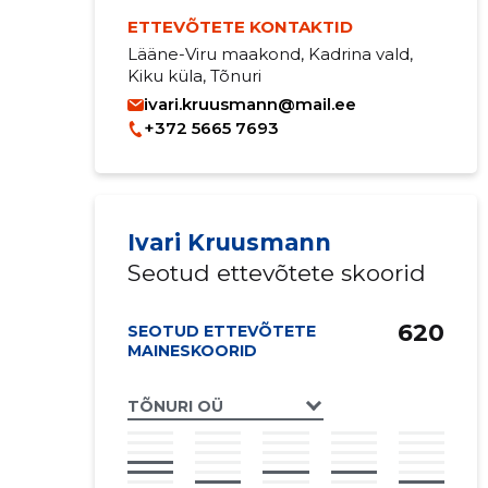
ETTEVÕTETE KONTAKTID
Lääne-Viru maakond, Kadrina vald,
Kiku küla, Tõnuri
ivari.kruusmann@mail.ee
+372 5665 7693
Ivari Kruusmann
Seotud ettevõtete skoorid
620
SEOTUD ETTEVÕTETE
MAINESKOORID
TÕNURI OÜ