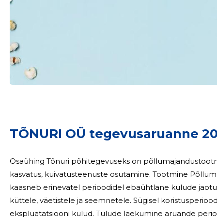
Sinu nimi
taar
TÕNURI OÜ tegevusaruanne 2
Osaühing Tõnuri põhitegevuseks on põllumajandustootmin
kasvatus, kuivatusteenuste osutamine. Tootmine Põllumajandustootmine on hooajaline. Hooajalisusega
kaasneb erinevatel perioodidel ebaühtlane kulude jaotu
küttele, väetistele ja seemnetele. Sügisel koristusperioodil suurenevad traktoripargi ja masinate
ekspluatatsiooni kulud. Tulude laekumine aruande perioodil kulude lõikes on ebaühtlane.