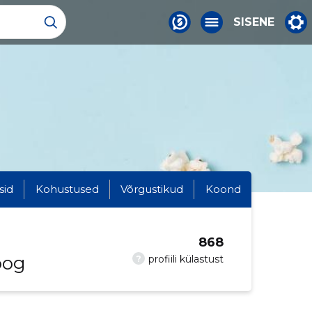
SISENE
sid
Kohustused
Võrgustikud
Koond
868
oog
?
profiili külastust