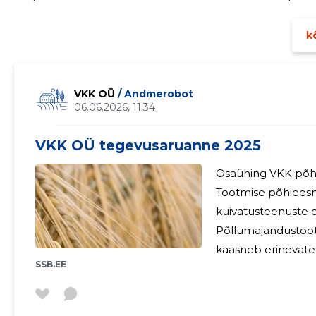
kõ
VKK OÜ
/ Andmerobot
06.06.2026, 11:34
VKK OÜ tegevusaruanne 2025
Osaühing VKK põh
Tootmise põhieesmär
kuivatusteenuste osuta
Põllumajandustoot
kaasneb erinevatel
SSB.EE
Kevadel põllutööde
väetistele ja seem
traktoripargi ja m