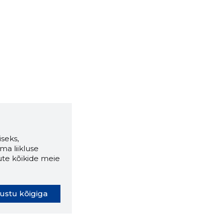
seks,
ma liikluse
ute kõikide meie
ustu kõigiga