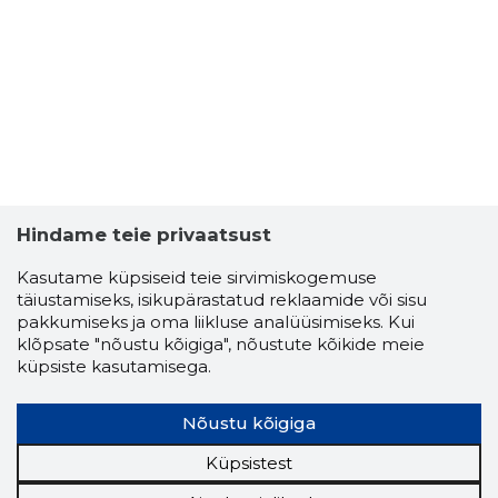
4
Hindame teie privaatsust
Kasutame küpsiseid teie sirvimiskogemuse
täiustamiseks, isikupärastatud reklaamide või sisu
pakkumiseks ja oma liikluse analüüsimiseks. Kui
klõpsate "nõustu kõigiga", nõustute kõikide meie
küpsiste kasutamisega.
KOPLIOT
Nõustu kõigiga
Piiripeal
Küpsistest