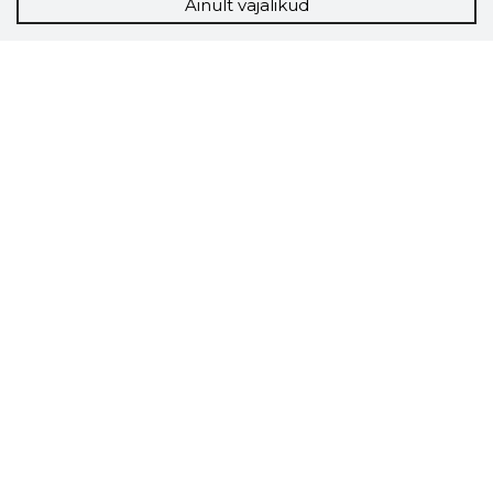
Ainult vajalikud
Storybook
Chrome laiendus
Storybooki laiendus ütleb Sulle, mis firma
veebilehel Sa parajasti viibid ja kui usaldusväärne
see firma täna on.
LAADI LAIENDUS ALLA