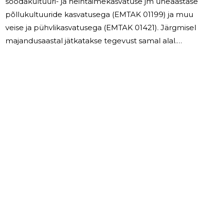
söödakultuuri- ja heintaimekasvatuse jm üheaastase
põllukultuuride kasvatusega (EMTAK 01199) ja muu
veise ja pühvlikasvatusega (EMTAK 01421). Järgmisel
majandusaastal jätkatakse tegevust samal alal.
Juhatuse liikme tasu majandusaastal tasu ei saanud.
Ühingus töötajaid ei olnud.