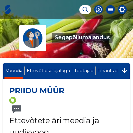
Segapõllumajandus
Meedia
Ettevõtluse ajalugu
Töötajad
Finantsid
PRIIDU MÜÜR
Ettevõtete ärimeedia ja
uudisvoog