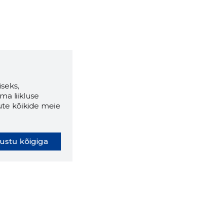
seks,
ma liikluse
ute kõikide meie
ustu kõigiga