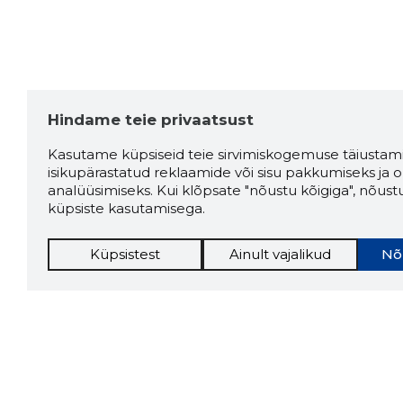
Hindame teie privaatsust
Kasutame küpsiseid teie sirvimiskogemuse täiustami
isikupärastatud reklaamide või sisu pakkumiseks ja o
analüüsimiseks. Kui klõpsate "nõustu kõigiga", nõust
küpsiste kasutamisega.
Küpsistest
Ainult vajalikud
Nõ