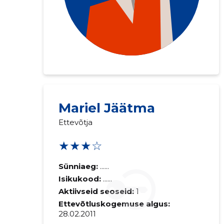
Mariel Jäätma
Ettevõtja
★★★☆
Sünniaeg:
......
Isikukood:
......
Aktiivseid seoseid:
1
Ettevõtluskogemuse algus:
28.02.2011