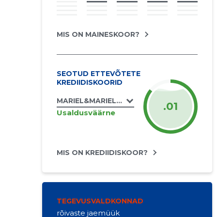
MIS ON MAINESKOOR?
SEOTUD ETTEVÕTETE
KREDIIDISKOORID
MARIEL&MARIEL OÜ
.01
Usaldusväärne
MIS ON KREDIIDISKOOR?
TEGEVUSVALDKONNAD
rõivaste jaemüük