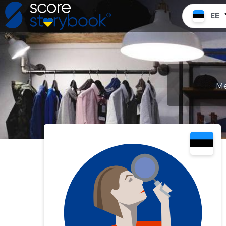
EE
Me