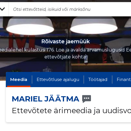
Rõivaste jaemüük
edialehel külastusi 176. Loe ja avalda arvamuslugusid Ee
ettevõtjate kohta!
Meedia
Ettevõtluse ajalugu
Töötajad
Finant
MARIEL JÄÄTMA
Ettevõtete ärimeedia ja uudisv