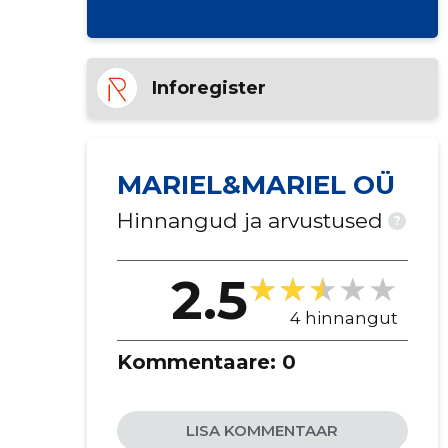
Inforegister
MARIEL&MARIEL OÜ
Hinnangud ja arvustused
?
2.5
4 hinnangut
Kommentaare:
0
LISA KOMMENTAAR