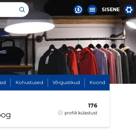
SISENE
sti
sid
Kohustused
Võrgustikud
Koond
176
oog
?
profiili külastust