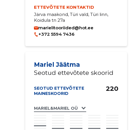
ETTEVÕTETE KONTAKTID
Järva maakond, Türi vald, Türi linn,
Koidula tn 27a
marielitooriided@hot.ee
+372 5594 7436
Mariel Jäätma
Seotud ettevõtete skoorid
220
SEOTUD ETTEVÕTETE
MAINESKOORID
MARIEL&MARIEL OÜ