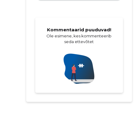
Kommentaarid puuduvad!
Ole esimene, kes kommenteerib
seda ettevõtet