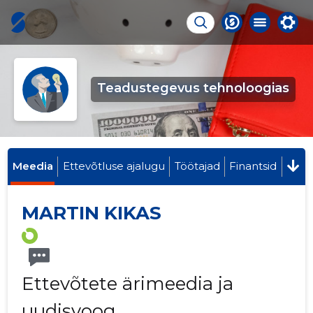
Teadustegevus tehnoloogias
Meedia
Ettevõtluse ajalugu
Töötajad
Finantsid
MARTIN KIKAS
Ettevõtete ärimeedia ja
uudisvoog