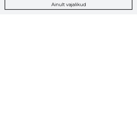
Ainult vajalikud
Storybook
Chrome laiendus
Storybooki laiendus ütleb Sulle, mis firma
veebilehel Sa parajasti viibid ja kui usaldusväärne
see firma täna on.
LAADI LAIENDUS ALLA