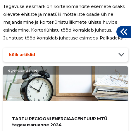
Tegevuse eesmärk on korteriomandite esemete osaks
olevate ehitiste ja maatüki mõtteliste osade ühine
majandamine ja korteriühistu liikmete ühiste huvide
esindamine. Korteriühistu tööd korraldab juhatus.
Juhatuse tööd korraldab juhatuse esimees. Palkadeks
arvestati 2024.a. 1 245-eurot. Palgalist juhatust ei ole.
kõik artiklid
Tegevusaruanne
TARTU REGIOONI ENERGIAAGENTUUR MTÜ
tegevusaruanne 2024