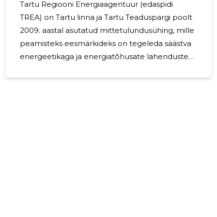
Tartu Regiooni Energiaagentuur (edaspidi
TREA) on Tartu linna ja Tartu Teaduspargi poolt
2009. aastal asutatud mittetulundusühing, mille
peamisteks eesmärkideks on tegeleda säästva
energeetikaga ja energiatõhusate lahenduste
propageerimisega, edendada valdkondlikku
koostööd nii siseriiklikul kui rahvusvahelisel
tasandil. TREA juhatuse liikmeteks olid kuni
juunini Martin Kikas, Nele Ivask ja Reno Laidre.
Alates juunist lahkus Reno Laidre juhatusest ja
juhatuse liikmeteks jäid Martin Kikas ja Nele
Ivask. TREA-s töötas 2024. aasta alguses 16
töötajat 10,05 täistöökohal ja aasta lõpus 18
14