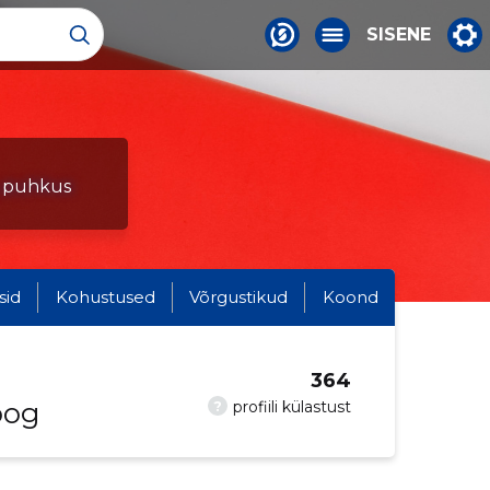
SISENE
s, puhkus
sid
Kohustused
Võrgustikud
Koond
364
oog
?
profiili külastust