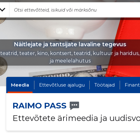
Näitlejate ja tantsijate lavaline tegevus
 teatrid, teater, kino, kontsert, teatrid, kultuur ja haridu
ja meelelahutus
Meedia
Ettevõtluse ajalugu
Töötajad
Finant
RAIMO PASS
Ettevõtete ärimeedia ja uudisv