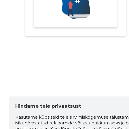
Hindame teie privaatsust
Kasutame küpsiseid teie sirvimiskogemuse täiustami
isikupärastatud reklaamide või sisu pakkumiseks ja o
analüüsimiseks. Kui klõpsate "nõustu kõigiga", nõust