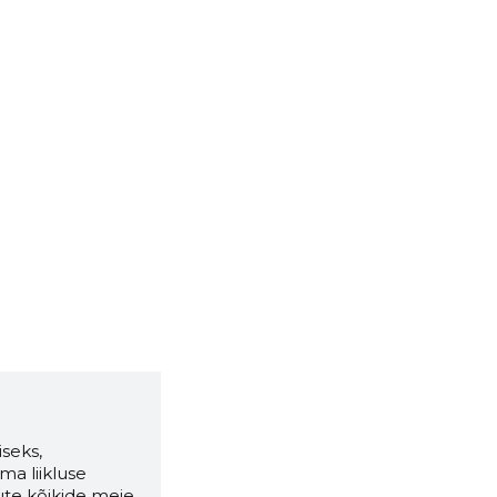
seks,
ma liikluse
ute kõikide meie