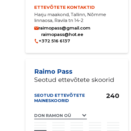
ETTEVÕTETE KONTAKTID
Harju maakond, Tallinn, Nõmme
linnaosa, Ravila tn 14-2
raimopass@gmail.com
raimopass@hot.ee
+372 516 6137
Raimo Pass
Seotud ettevõtete skoorid
240
SEOTUD ETTEVÕTETE
MAINESKOORID
DON RAMON OÜ