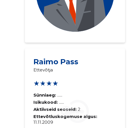
Raimo Pass
Ettevõtja
★★★★
Sünniaeg:
......
Isikukood:
......
Aktiivseid seoseid:
2
Ettevõtluskogemuse algus:
11.11.2009