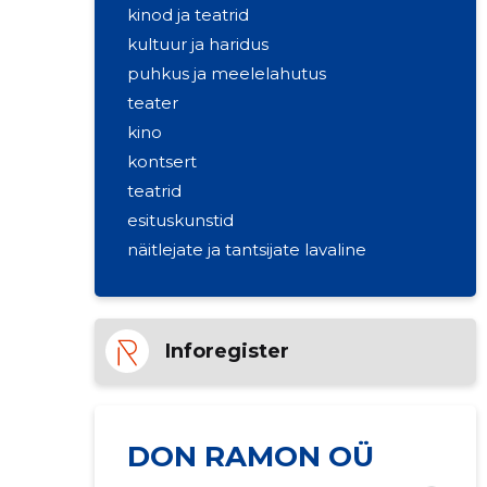
kinod ja teatrid
kultuur ja haridus
puhkus ja meelelahutus
teater
kino
kontsert
teatrid
esituskunstid
näitlejate ja tantsijate lavaline
tegevus
Inforegister
DON RAMON OÜ