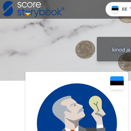
EE
kinod ja