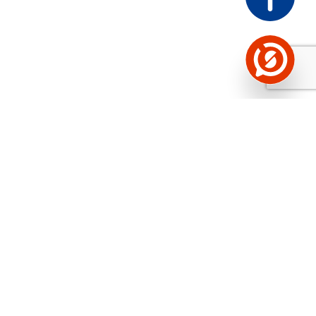
Näed helistaja tausta!
Storybooki Äpp toob
Sinuni
OTSEKONTAKTID
400 000 Eesti