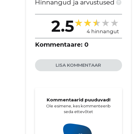
Hinnangud ja arvustused
?
2.5
4 hinnangut
Kommentaare:
0
LISA KOMMENTAAR
Kommentaarid puuduvad!
Ole esimene, kes kommenteerib
seda ettevõtet