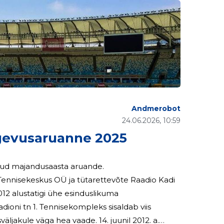
Andmerobot
24.06.2026, 10:59
evusaruanne 2025
tud majandusaasta aruande.
nnisekeskus OÜ ja tütarettevõte Raadio Kadi
ioni tn 1. Tennisekompleks sisaldab viis
sväljakule väga hea vaade. 14. juunil 2012. a.