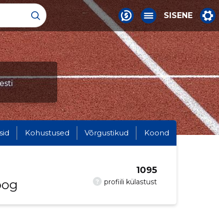
SISENE
esti
sid
Kohustused
Võrgustikud
Koond
1095
oog
?
profiili külastust