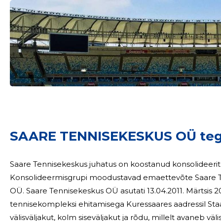
SAARE TENNISEKESKUS OÜ teg
Saare Tennisekeskus juhatus on koostanud konsolideeri
Konsolideermisgrupi moodustavad emaettevõte Saare Te
OÜ. Saare Tennisekeskus OÜ asutati 13.04.2011. Märtsis 2012 alustatigi ühe esinduslikuma
tennisekompleksi ehitamisega Kuressaares aadressil Staad
välisväljakut, kolm siseväljakut ja rõdu, millelt avaneb väli