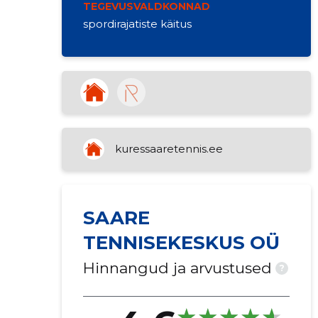
TEGEVUSVALDKONNAD
spordirajatiste käitus
kuressaaretennis.ee
SAARE
TENNISEKESKUS OÜ
Hinnangud ja arvustused
?