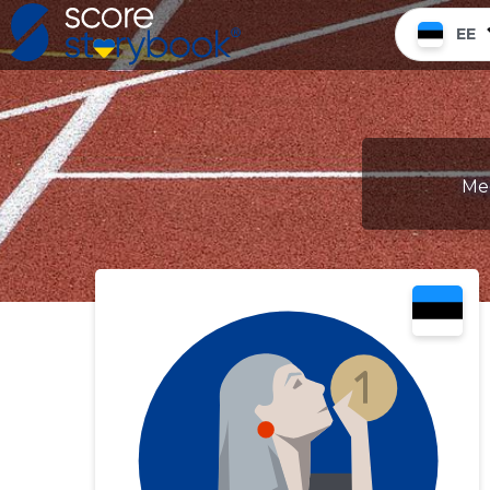
EE
Mee