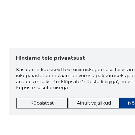
Xander L.
4 aastat tagasi
Allikas:google.com
Janar Martin
4 aastat tagasi
Hindame teie privaatsust
Allikas:google.com
Kasutame küpsiseid teie sirvimiskogemuse täiustami
isikupärastatud reklaamide või sisu pakkumiseks ja o
analüüsimiseks. Kui klõpsate "nõustu kõigiga", nõust
küpsiste kasutamisega.
jari lehtola
5 aastat tagasi
Küpsistest
Ainult vajalikud
Nõ
Very nice place for a tennis
Allikas:google.com