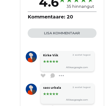
4.6
35 hinnangut
Kommentaare:
20
LISA KOMMENTAAR
Kirke Viik
2 aastat tagasi
Allikas:google.com
sass urbala
2 aastat tagasi
Allikas:google.com