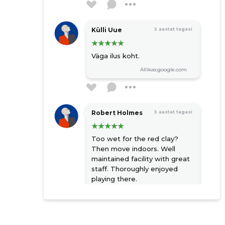
Külli Uue
3 aastat tagasi
Väga ilus koht.
Allikas:google.com
Robert Holmes
3 aastat tagasi
Too wet for the red clay?
Then move indoors. Well
maintained facility with great
staff. Thoroughly enjoyed
playing there.
Allikas:google.com