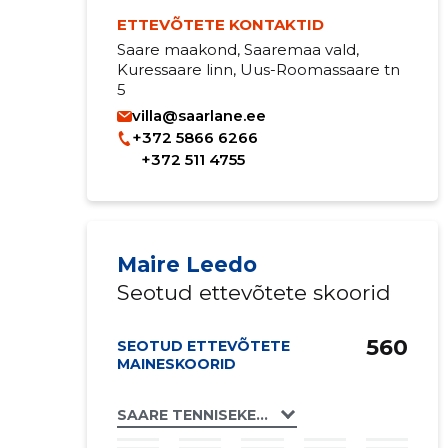
ETTEVÕTETE KONTAKTID
Saare maakond, Saaremaa vald,
Kuressaare linn, Uus-Roomassaare tn
5
villa@saarlane.ee
+372 5866 6266
+372 511 4755
Maire Leedo
Seotud ettevõtete skoorid
560
SEOTUD ETTEVÕTETE
MAINESKOORID
SAARE TENNISEKESKUS OÜ