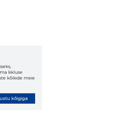
seks,
ma liikluse
ute kõikide meie
ustu kõigiga