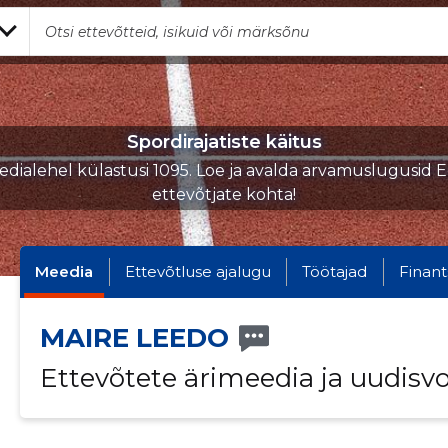
Spordirajatiste käitus
dialehel külastusi 1095. Loe ja avalda arvamuslugusid E
ettevõtjate kohta!
Meedia
Ettevõtluse ajalugu
Töötajad
Finant
MAIRE LEEDO
Ettevõtete ärimeedia ja uudisv