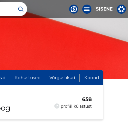
SISENE
sid
Kohustused
Võrgustikud
Koond
658
oog
?
profiili külastust