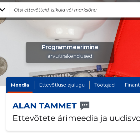
Programmeerimine
arvutirakendused
Meedia
Ettevõtluse ajalugu
Töötajad
Finant
ALAN TAMMET
Ettevõtete ärimeedia ja uudisv