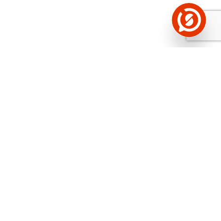
Näed helistaja tausta!
Storybooki Äpp toob
Sinuni
OTSEKONTAKTID
400 000 Eesti
ettevõtte ja isikute kohta (juhid, ametnikud).
Andmed on rikastatud maksevõime ja