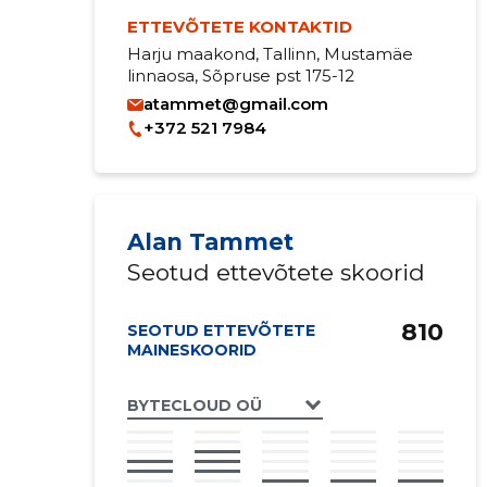
ETTEVÕTETE KONTAKTID
Harju maakond, Tallinn, Mustamäe
linnaosa, Sõpruse pst 175-12
atammet@gmail.com
+372 521 7984
Alan Tammet
Seotud ettevõtete skoorid
810
SEOTUD ETTEVÕTETE
MAINESKOORID
BYTECLOUD OÜ