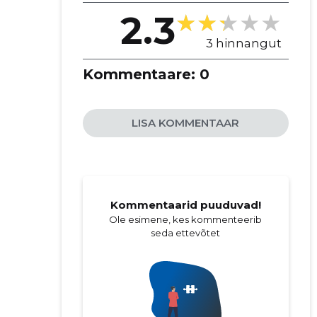
2.3
3 hinnangut
Kommentaare:
0
LISA KOMMENTAAR
Kommentaarid puuduvad!
Ole esimene, kes kommenteerib
seda ettevõtet