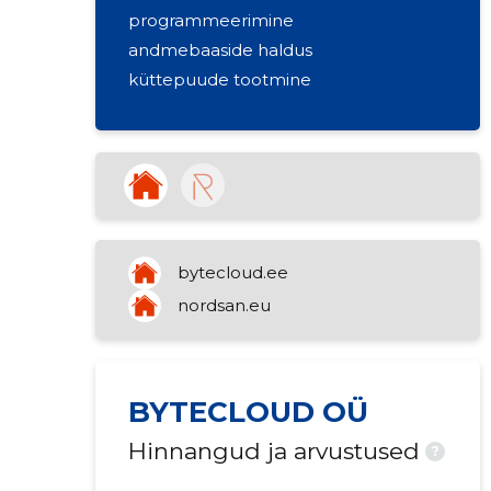
programmeerimine
andmebaaside haldus
küttepuude tootmine
bytecloud.ee
nordsan.eu
BYTECLOUD OÜ
Hinnangud ja arvustused
?