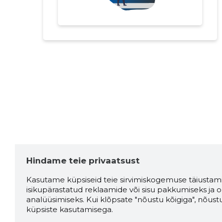
Hindame teie privaatsust
Kasutame küpsiseid teie sirvimiskogemuse täiustami
isikupärastatud reklaamide või sisu pakkumiseks ja o
analüüsimiseks. Kui klõpsate "nõustu kõigiga", nõust
küpsiste kasutamisega.