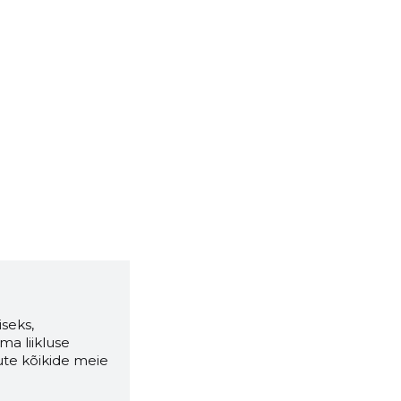
seks,
ma liikluse
ute kõikide meie