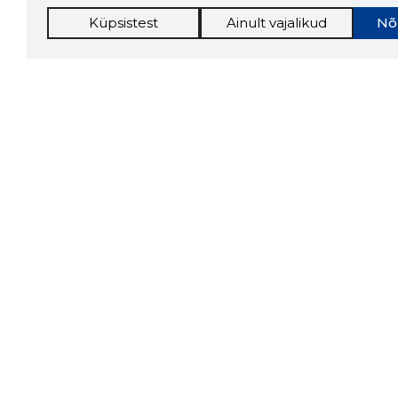
Küpsistest
Ainult vajalikud
Nõ
Storybo
Storybook
firma v
kui usa
Chrome laiendus