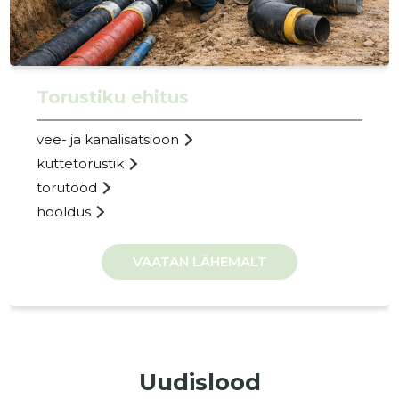
NOMIASK
Usaldusv
Torustiku ehitus
vee- ja kanalisatsioon
küttetorustik
torutööd
hooldus
VAATAN LÄHEMALT
Uudislood