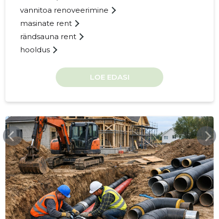
vannitoa renoveerimine
masinate rent
rändsauna rent
12
hooldus
LOE EDASI
NOMIASKA.EE