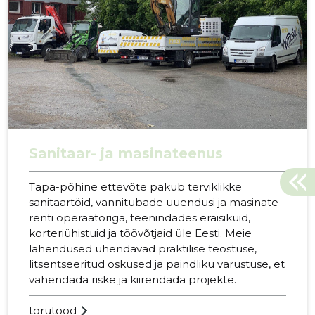
Sanitaar- ja masinateenus
Tapa-põhine ettevõte pakub terviklikke
sanitaartöid, vannitubade uuendusi ja masinate
renti operaatoriga, teenindades eraisikuid,
korteriühistuid ja töövõtjaid üle Eesti. Meie
lahendused ühendavad praktilise teostuse,
litsentseeritud oskused ja paindliku varustuse, et
vähendada riske ja kiirendada projekte.
torutööd