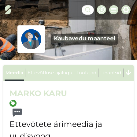
Kaubavedu maanteel
Meedia
Ettevõtluse ajalugu
Töötajad
Finantsid
MARKO KARU
Ettevõtete ärimeedia ja
uudisvoog