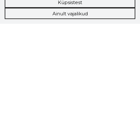
Küpsistest
Ainult vajalikud
Storybook
Chrome laiendus
Storybooki laiendus ütleb Sulle, mis firma
veebilehel Sa parajasti viibid ja kui usaldusväärne
see firma täna on.
LAADI LAIENDUS ALLA