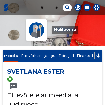
Heliloome
Meedia
Ettevõtluse ajalugu
Töötajad
Finantsid
SVETLANA ESTER
Ettevõtete ärimeedia ja
uudisvoog