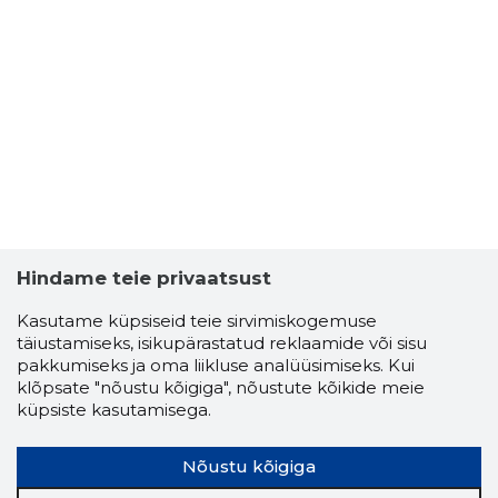
Hindame teie privaatsust
EESTI MU
Usaldusv
Kasutame küpsiseid teie sirvimiskogemuse
täiustamiseks, isikupärastatud reklaamide või sisu
pakkumiseks ja oma liikluse analüüsimiseks. Kui
klõpsate "nõustu kõigiga", nõustute kõikide meie
küpsiste kasutamisega.
Nõustu kõigiga