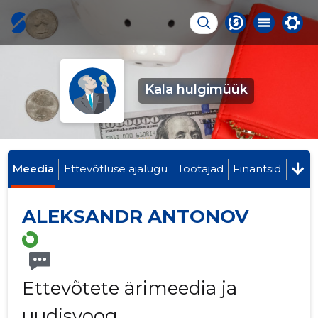
Kala hulgimüük
Meedia
Ettevõtluse ajalugu
Töötajad
Finantsid
ALEKSANDR ANTONOV
Ettevõtete ärimeedia ja
uudisvoog