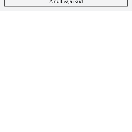
Ainult vajalikud
Storybook
Chrome laiendus
Storybooki laiendus ütleb Sulle, mis firma
veebilehel Sa parajasti viibid ja kui usaldusväärne
see firma täna on.
LAADI LAIENDUS ALLA