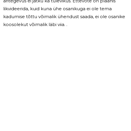
äritegevus ei jätku ka tulevikus. Ettevõte on plaanis
likvideerida, kuid kuna ühe osanikuga ei ole tema
kadumise tõttu võimalik ühendust saada, ei ole osanike
koosolekut võimalik läbi viia. .
-2