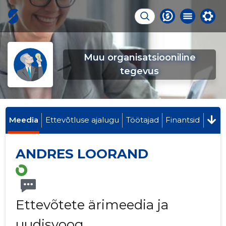
Muu organisatsiooniline
tegevus
Meedia
Ettevõtluse ajalugu
Töötajad
Finantsid
ANDRES LOORAND
Ettevõtete ärimeedia ja
uudisvoog