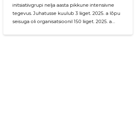
initsiatiivgrupi nelja aasta pikkune intensiivne
tegevus. Juhatusse kuulub 3 liiget. 2025. a lõpu
seisuga oli organisatsioonil 150 liiget. 2025. a
elluviidud tegevused: KÕNERAVIPÄEVAD:
1.märts kell 13:00 toimus EKÜ ruumis
Toompuiestee 10 Makramee töötuba. Oma
kätega valmistati makrameest küünlaaluseid,
mis sobib ideaalselt kingituseks oma armsamale
naistepäevaks. Tehti üheskoos kõneharjutusi,
joodi toorkakaod ja söödi vastlakukleid. (Osales 7
inimest) 3. mai 2025 toimusid Kuberi talu talgud
koos