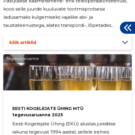
Pakutakse kaameramehe- ehk teleoperaatoriteenust,
koos selle juurde kuuluvate tootmisprotsessi
ladusamaks kulgemiseks vajalike abi- ja
taustateenustega, alates transpordi-, lõpetades
režissööri- ja/või toimetajateenusega. Peamised tellijad
2025. aastal olid Lagom Media OÜ, Tallinna
kõik artiklid
Strateegiakeskus, MTÜ Rahvalõõts ja PR Partner OÜ.
Kuna äriühingu juhatuse liige ja peamine töötegija
Tegevusaruanne
Andres Loorand on olnud erinevate kohalike
omavalitsuste tegevustega lähedalt seotud üle 30 aasta
ja aktiivse teletööga hõivatud 18 aastat – Plus Video OÜ
ühe
EESTI KOGELEJATE ÜHING MTÜ
tegevusaruanne 2025
Eesti Kogelejate Ühing (EKÜ) alustas juriidilise
isikuna tegevust 1994 aastal, sellele eelnes