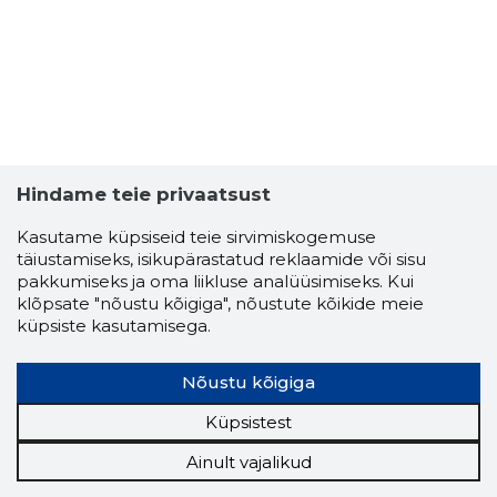
Hindame teie privaatsust
Kasutame küpsiseid teie sirvimiskogemuse
täiustamiseks, isikupärastatud reklaamide või sisu
pakkumiseks ja oma liikluse analüüsimiseks. Kui
klõpsate "nõustu kõigiga", nõustute kõikide meie
küpsiste kasutamisega.
Nõustu kõigiga
Küpsistest
Ainult vajalikud