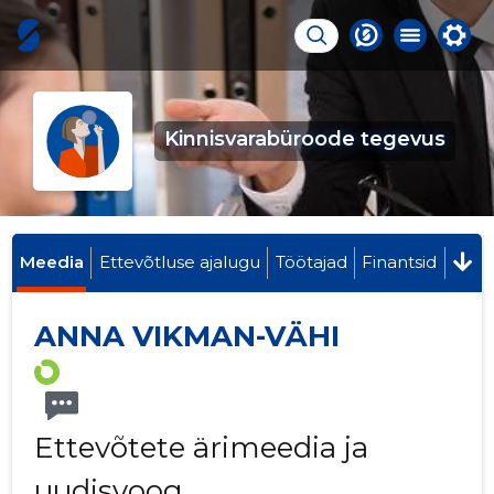
Kinnisvarabüroode tegevus
Meedia
Ettevõtluse ajalugu
Töötajad
Finantsid
ANNA VIKMAN-VÄHI
Ettevõtete ärimeedia ja
uudisvoog