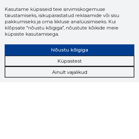
Kasutame küpsiseid teie sirvimiskogemuse
VIKMAN 
täiustamiseks, isikupärastatud reklaamide või sisu
Usaldusv
pakkumiseks ja oma liikluse analüüsimiseks. Kui
klõpsate "nõustu kõigiga", nõustute kõikide meie
küpsiste kasutamisega.
Nõustu kõigiga
Küpsistest
Ainult vajalikud