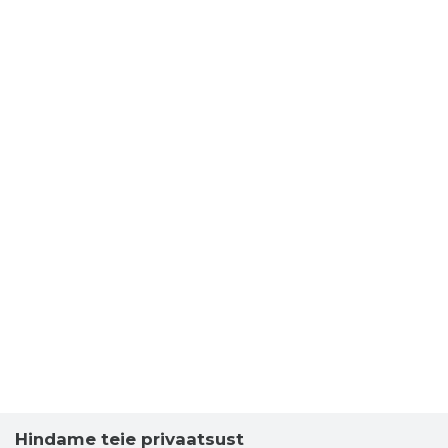
3
Hindame teie privaatsust