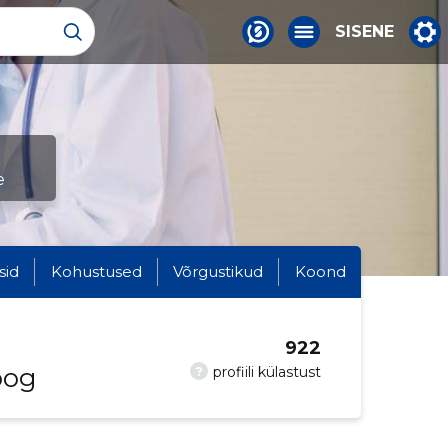
SISENE
e
sid
Kohustused
Võrgustikud
Koond
922
oog
?
profiili külastust