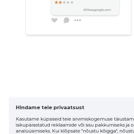
Allikas:google.com
Darja Gužovskaja
4 aastat tagasi
Allikas:google.com
Станислав В
6 aastat tagasi
Allikas:google.com
Hindame teie privaatsust
Greg
6 aastat tagasi
Kasutame küpsiseid teie sirvimiskogemuse täiustami
isikupärastatud reklaamide või sisu pakkumiseks ja o
analüüsimiseks. Kui klõpsate "nõustu kõigiga", nõust
Старое здание, однако