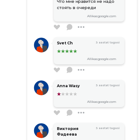
Что мне нравится не надо
стоять в очереди
Allikas:google.com
Svet Ch
3 aastat tagasi
Allikas:google.com
Anna Wasy
3 aastat tagasi
Allikas:google.com
Виктория
3 aastat tagasi
Фадеева