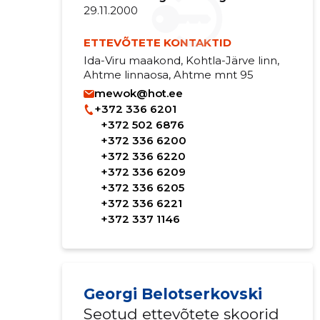
29.11.2000
ETTEVÕTETE KONTAKTID
Ida-Viru maakond, Kohtla-Järve linn,
Ahtme linnaosa, Ahtme mnt 95
mewok@hot.ee
+372 336 6201
+372 502 6876
+372 336 6200
+372 336 6220
+372 336 6209
+372 336 6205
+372 336 6221
+372 337 1146
Georgi Belotserkovski
Seotud ettevõtete skoorid