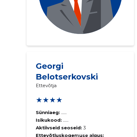
Georgi
Saaja e-mail
Belotserkovski
Ettevõtja
Sinu kommen
★★★★
Sünniaeg:
......
Isikukood:
......
Aktiivseid seoseid:
3
Ettevõtluskogemuse algus: