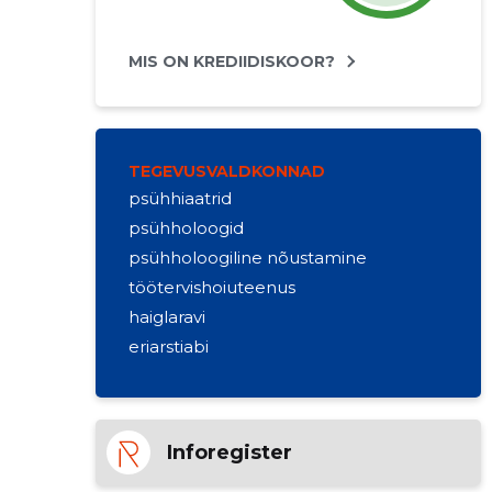
MIS ON KREDIIDISKOOR?
TEGEVUSVALDKONNAD
psühhiaatrid
psühholoogid
psühholoogiline nõustamine
töötervishoiuteenus
haiglaravi
eriarstiabi
Inforegister