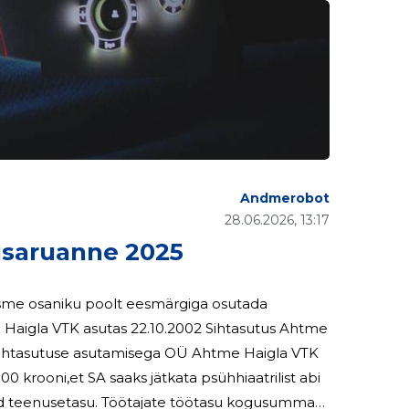
Andmerobot
28.06.2026, 13:17
saruanne 2025
tsme osaniku poolt eesmärgiga osutada
sutamisega OÜ Ahtme Haigla VTK
 krooni,et SA saaks jätkata psühhiaatrilist abi