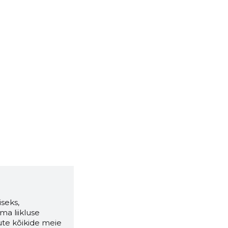
seks,
ma liikluse
ute kõikide meie