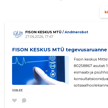
oli 0 eurot. 2025. aastal OÜ-l Ahtme Haigla VTK keskmiselt
kõ
FISON KESKUS MTÜ
/ Andmerobot
27.06.2026, 17:47
FISON KESKUS MTÜ tegevusaruanne
Fison keskus Mittetulundusü
80258867 asutati 1
esmaabi ja psühho
konsultatsioonid,v
sotsiaalhoolekanne
SSB.EE
tegevus(kaasa arvatud mass
populariseerimine
programmide väljatööta