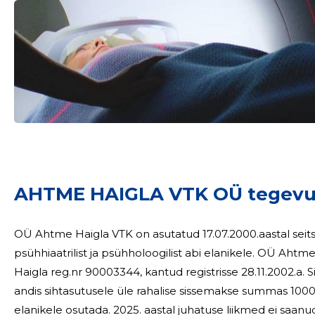
Sinu nimi
AHTME HAIGLA VTK OÜ tegevu
taar
OÜ Ahtme Haigla VTK on asutatud 17.07.2000.aastal sei
psühhiaatrilist ja psühholoogilist abi elanikele. OÜ Ahtme Haigla VTK asutas 22.10.2002 Sihtasutus Ahtme
Haigla reg.nr 90003344, kantud registrisse 28.11.2002.a. Sihtasutuse a
andis sihtasutusele üle rahalise sissemakse summas 100000
elanikele osutada. 2025. aastal juhatuse liikmed ei saanud teenusetasu. Töötajate töötasu kogusumma