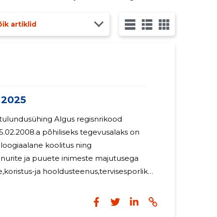
 null töötajat.
ik artiklid
 2025
hing Algus regisnrikood
5.02.2008.a põhiliseks tegevusalaks on
loogiaalane koolitus ning
anurite ja puuete inimeste majutusega
,koristus-ja hooldusteenus,tervisesporlik
az) Nende tegevuste
 ja arendamine,ning puudutavate
mine janeis osalemine. Aruandeaastal