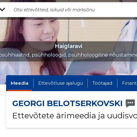
Haiglaravi
psühhiaatrid, psühholoogid, psühholoogiline nõustamin
Meedia
Ettevõtluse ajalugu
Töötajad
Finant
GEORGI BELOTSERKOVSKI
Ettevõtete ärimeedia ja uudisv