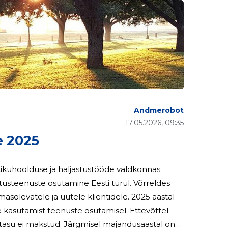
Andmerobot
17.05.2026, 09:35
 2025
ikuhoolduse ja haljastustööde valdkonnas.
stusteenuste osutamine Eesti turul. Võrreldes
tele ja uutele klientidele. 2025 aastal
amist teenuste osutamisel. Ettevõttel
misel majandusaastal on