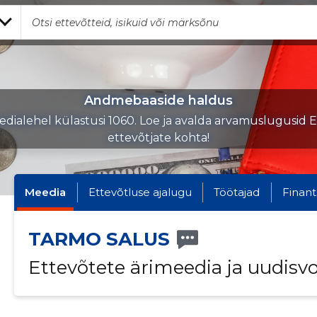
Andmebaaside haldus
dialehel külastusi 1060. Loe ja avalda arvamuslugusid E
ettevõtjate kohta!
Meedia
Ettevõtluse ajalugu
Töötajad
Finant
TARMO SALUS
Ettevõtete ärimeedia ja uudisv