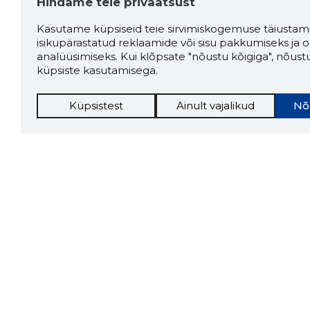
Hindame teie privaatsust
Kasutame küpsiseid teie sirvimiskogemuse täiustami
isikupärastatud reklaamide või sisu pakkumiseks ja o
analüüsimiseks. Kui klõpsate "nõustu kõigiga", nõust
küpsiste kasutamisega.
Küpsistest
Ainult vajalikud
Nõ