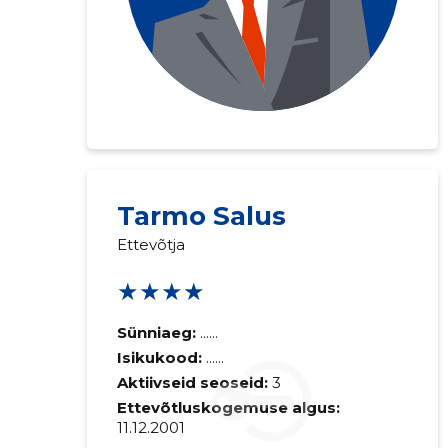
Saaja e-mail
Tarmo Salus
Ettevõtja
Sinu kommen
★★★★
Sünniaeg:
......
Isikukood:
......
Aktiivseid seoseid:
3
Ettevõtluskogemuse algus:
11.12.2001