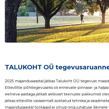
Sinu nimi
TALUKOHT OÜ tegevusaruanne
taar
2025 majandusaastal jätkas Talukoht OÜ tegevust maast
Ettevõtte põhitegevuseks oli erinevate pinnase- ja halja
eelneva aastaga jätkati aktiivset teenuste pakkumist olemasoleva
jätkas ettevõte varasemalt soetatud tehnika ja seadmete kasut
majandusaastal töötajaid ei olnud ning juhatuse liikmele tasu ei makstud. Järg