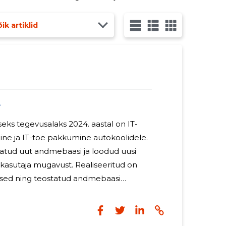
ada kliendibaasi.
ik artiklid
4
seks tegevusalaks 2024. aastal on IT-
ne ja IT-toe pakkumine autokoolidele.
datud uut andmebaasi ja loodud uusi
a kasutaja mugavust. Realiseeritud on
sed ning teostatud andmebaasi
stast hallata uut serverit ja arendada seal