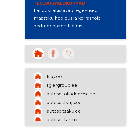
TEGEVUSVALDKONNAD
haridust abistavad tegevused
maastiku hooldus ja korrashoid
andmebaaside haldus
kloy.ee
ligiergroup.ee
autosoitakadeemia.ee
autosoitharju.ee
autosoitsaku.ee
autosoittartu.ee
alterlain.eu