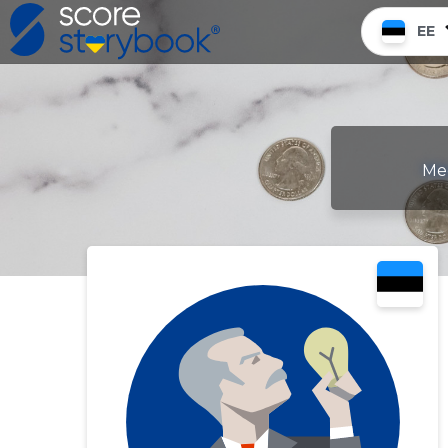
EE
Mee