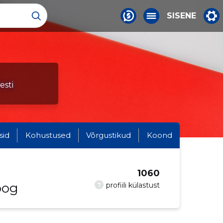
SISENE
esti
sid
Kohustused
Võrgustikud
Koond
1060
oog
?
profiili külastust