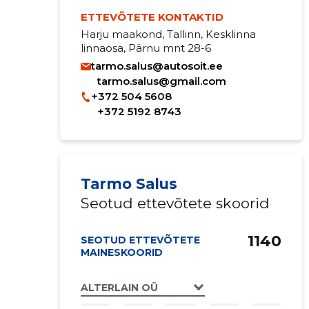
ETTEVÕTETE KONTAKTID
Harju maakond, Tallinn, Kesklinna
linnaosa, Pärnu mnt 28-6
tarmo.salus@autosoit.ee
tarmo.salus@gmail.com
+372 504 5608
+372 5192 8743
Tarmo Salus
Seotud ettevõtete skoorid
1140
SEOTUD ETTEVÕTETE
MAINESKOORID
ALTERLAIN OÜ