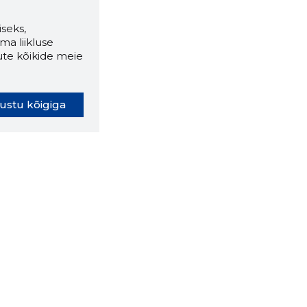
seks,
ma liikluse
ute kõikide meie
ustu kõigiga