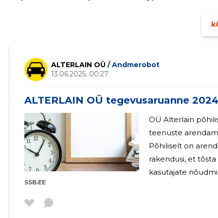
eesmärgiks jätkata tegevusmahu kasvatamist ning laiend
kõ
ALTERLAIN OÜ
/ Andmerobot
13.06.2025, 00:27
ALTERLAIN OÜ tegevusaruanne 202
OÜ Alterlain põhili
teenuste arendami
Põhiliselt on aren
rakendusi, et tõst
kasutajate nõudmi
SSB.EE
pisiparandusi. OÜ Alterlain teeb ettevalmistusi, et suudaks
alates 2015-2024 aa
uusi teenusi. Ettevõtte tegevusega ei kaasne olulisi