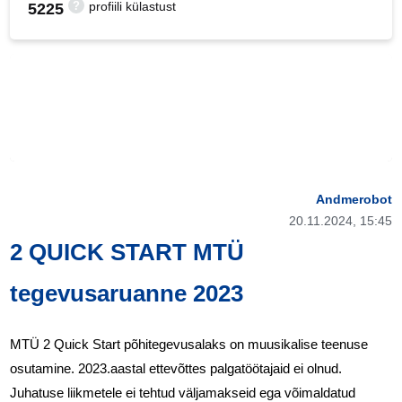
?
profiili külastust
5225
Hindame teie privaatsust
Kasutame küpsiseid teie sirvimiskogemuse
täiustamiseks, isikupärastatud reklaamide või sisu
pakkumiseks ja oma liikluse analüüsimiseks. Kui
Andmerobot
klõpsate "nõustu kõigiga", nõustute kõikide meie
20.11.2024, 15:45
küpsiste kasutamisega.
2 QUICK START MTÜ
Nõustu kõigiga
tegevusaruanne 2023
Küpsistest
Ainult vajalikud
MTÜ 2 Quick Start põhitegevusalaks on muusikalise