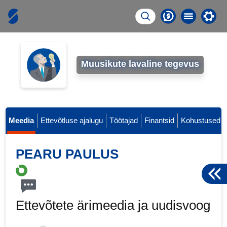
Muusikute lavaline tegevus
Meedia
Ettevõtluse ajalugu
Töötajad
Finantsid
Kohu
PEARU PAULUS
Ettevõtete ärimeedia ja
uudisvoog