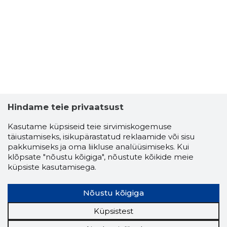
Hindame teie privaatsust
Kasutame küpsiseid teie sirvimiskogemuse
täiustamiseks, isikupärastatud reklaamide või sisu
pakkumiseks ja oma liikluse analüüsimiseks. Kui
klõpsate "nõustu kõigiga", nõustute kõikide meie
TUBALA 
küpsiste kasutamisega.
Usaldusv
Nõustu kõigiga
Küpsistest