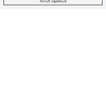
Ainult vajalikud
Storybook
Chrome laiendus
Storybooki laiendus ütleb Sulle, mis firma
veebilehel Sa parajasti viibid ja kui usaldusväärne
see firma täna on.
LAADI LAIENDUS ALLA