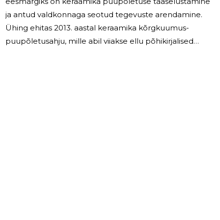
eesmärgiks on keraamika puupõletuse taaselustamine
ja antud valdkonnaga seotud tegevuste arendamine.
Ühing ehitas 2013. aastal keraamika kõrgkuumus-
puupõletusahju, mille abil viiakse ellu põhikirjalised
eesmärgid; korraldatakse koolitusi, keraamika põletusi ja
keraamika alaseid näitusi ning osaletakse erinevatel
ühisnäitustel. 2025 aastal toimus üks keraamika
puupõletus üritusel, kus osales 22 keraamikut, põletus
kestis 7 päeva ja lõppes ühepäeva näitusega. Ühigu
tegevus toimub suvekuudel, hõlmates sündmusi maist
kuni oktoobrini. 2026. aastal on