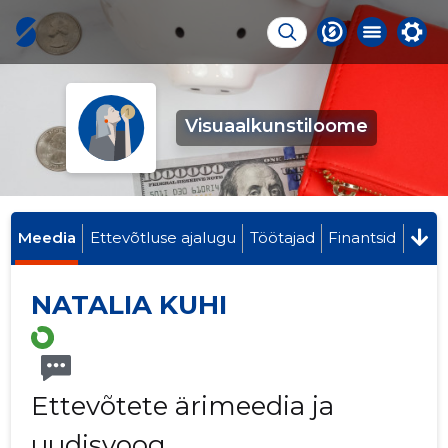
Visuaalkunstiloome
Meedia
Ettevõtluse ajalugu
Töötajad
Finantsid
NATALIA KUHI
Ettevõtete ärimeedia ja
uudisvoog