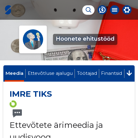
Hoonete ehitustööd
Meedia
Ettevõtluse ajalugu
Töötajad
Finantsid
IMRE TIKS
Ettevõtete ärimeedia ja
uudisvoog