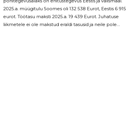
põhitegevusalaks on ehitustegevus Eestis ja välismaal.
2025.a. müügitulu Soomes oli 132 538 Eurot, Eestis 6 915
eurot. Töötasu maksti 2025.a. 19 439 Eurot. Juhatuse
liikmetele ei ole makstud eraldi tasusid ja neile pole
loodud ka muid hüvesid. 2026.a. oleme avatud kõigile
ehitusalastele pakkumistele nii Soomes kui Eestis. Prime
IM OÜ on jätkusuutlik ettevõte.