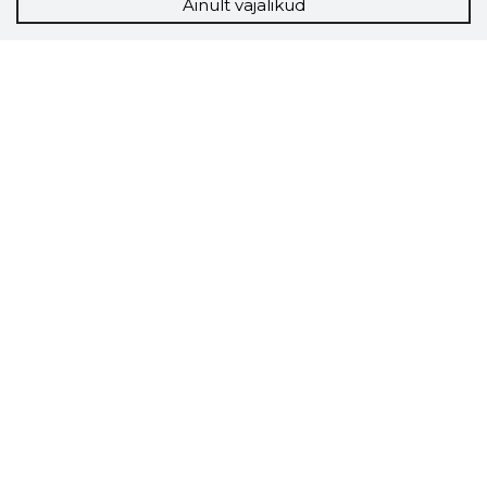
Ainult vajalikud
Storybook
Chrome laiendus
Storybooki laiendus ütleb Sulle, mis firma
veebilehel Sa parajasti viibid ja kui usaldusväärne
see firma täna on.
LAADI LAIENDUS ALLA