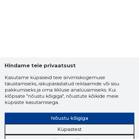
Hindame teie privaatsust
Kasutame küpsiseid teie sirvimiskogemuse
täiustamiseks, isikupärastatud reklaamide või sisu
PRIME IM
pakkumiseks ja oma liikluse analüüsimiseks. Kui
Riskantn
klõpsate "nõustu kõigiga", nõustute kõikide meie
küpsiste kasutamisega.
Nõustu kõigiga
Küpsistest