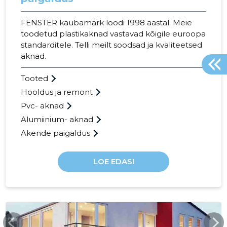
FENSTER kaubamärk loodi 1998 aastal. Meie
toodetud plastikaknad vastavad kõigile euroopa
standarditele. Telli meilt soodsad ja kvaliteetsed
aknad.
Tooted
Hooldus ja remont
Pvc- aknad
Alumiinium- aknad
Akende paigaldus
LOE EDASI
FENSTER.EE