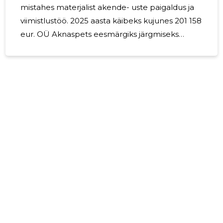
mistahes materjalist akende- uste paigaldus ja
viimistlustöö. 2025 aasta käibeks kujunes 201 158
eur. OÜ Aknaspets eesmärgiks järgmiseks
majandusaastaks on tegevuse jätkamine.