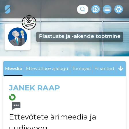
Plastuste ja -akende tootmine
Meedia
Ettevõtluse ajalugu
Töötajad
Finantsid
JANEK RAAP
Ettevõtete ärimeedia ja
uudisvoog