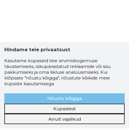
Hindame teie privaatsust
Kasutame küpsiseid teie sirvimiskogemuse
täiustamiseks, isikupärastatud reklaamide või sisu
pakkumiseks ja oma liikluse analüüsimiseks. Kui
klõpsate "nõustu kõigiga", nõustute kõikide meie
küpsiste kasutamisega.
Nõustu kõigiga
Küpsistest
Ainult vajalikud