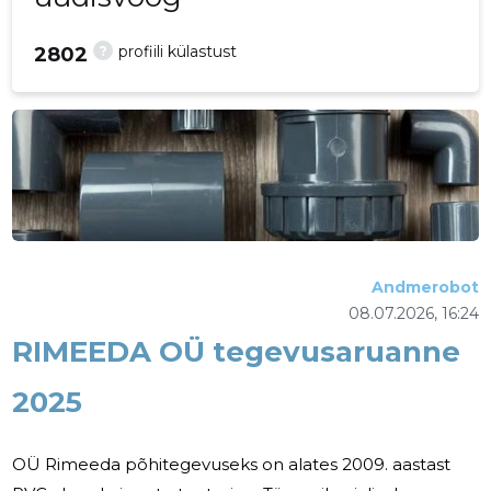
?
profiili külastust
2802
Andmerobot
08.07.2026, 16:24
RIMEEDA OÜ tegevusaruanne
2025
OÜ Rimeeda põhitegevuseks on alates 2009. aastast