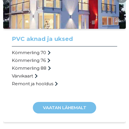
56
PVC aknad ja uksed
Kömmerling 70
Kömmerling 76
Kömmerling 88
Värvikaart
Remont ja hooldus
VAATAN LÄHEMALT
RIMEEDA
Usaldusv