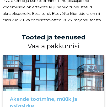
PVC akende ja uste tootmine. Tänu pikaajalisele
kogemusele on ettevõte kujunenud tunnustatud
aknaeksperdiks Eesti turul. Ettevõtte klientideks on nii
eraisikud kui ka ehitusettevõtted. 2025. majandusaastal
tegutses ettevõte jätkuvalt keerulises
majanduskeskkonnas, kus ehitussektori aktiivsus püsis
Tooted ja teenused
tagasihoidlik ning konkurents turul oli tihe. Sellest
Vaata pakkumisi
hoolimata suutis OÜ Rimeeda kasvatada müügitulu
ning parandada ettevõtte kasumlikkust võrreldes
eelneva aastaga. Ettevõtte müügitulu ulatus 2025.
aastal 4,5 miljoni euroni, kasvades võrreldes
Akende tootmine, müük ja
paigaldus