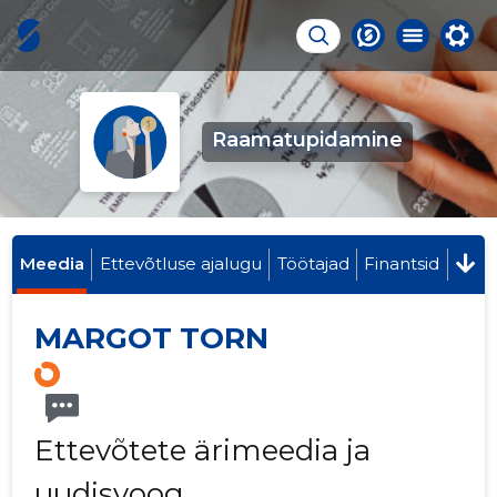
Raamatupidamine
Meedia
Ettevõtluse ajalugu
Töötajad
Finantsid
MARGOT TORN
Ettevõtete ärimeedia ja
uudisvoog