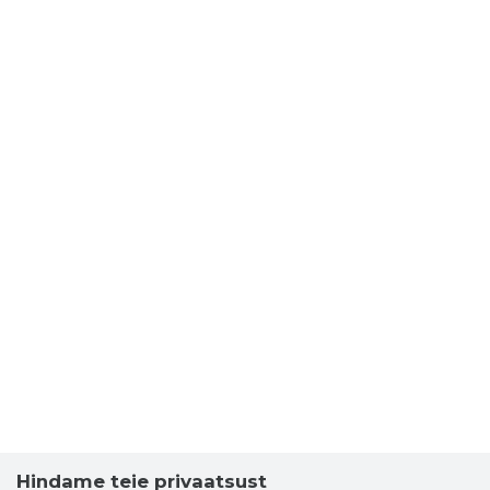
ANDREAS
Riskantn
Hindame teie privaatsust