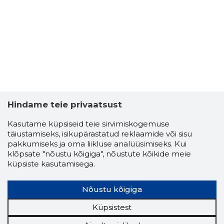
2
Hindame teie privaatsust
Kasutame küpsiseid teie sirvimiskogemuse
täiustamiseks, isikupärastatud reklaamide või sisu
pakkumiseks ja oma liikluse analüüsimiseks. Kui
klõpsate "nõustu kõigiga", nõustute kõikide meie
küpsiste kasutamisega.
Nõustu kõigiga
MALEKLUB
Usaldusv
Küpsistest