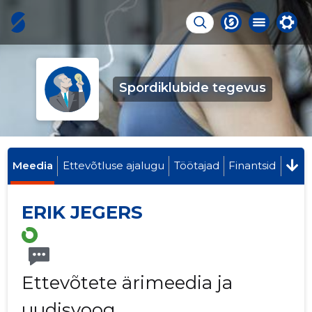
Spordiklubide tegevus
Meedia
Ettevõtluse ajalugu
Töötajad
Finantsid
ERIK JEGERS
Ettevõtete ärimeedia ja
uudisvoog