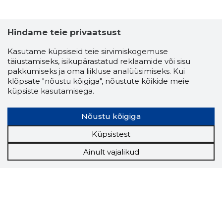
Hindame teie privaatsust
Kasutame küpsiseid teie sirvimiskogemuse
täiustamiseks, isikupärastatud reklaamide või sisu
pakkumiseks ja oma liikluse analüüsimiseks. Kui
klõpsate "nõustu kõigiga", nõustute kõikide meie
küpsiste kasutamisega.
ERIPAAT
Nõustu kõigiga
Usaldusv
Küpsistest
Ainult vajalikud