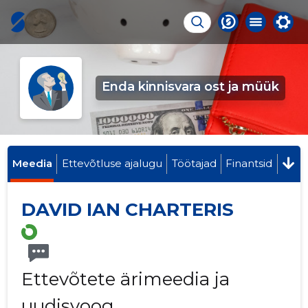
Enda kinnisvara ost ja müük
Meedia
Ettevõtluse ajalugu
Töötajad
Finantsid
DAVID IAN CHARTERIS
Ettevõtete ärimeedia ja
uudisvoog