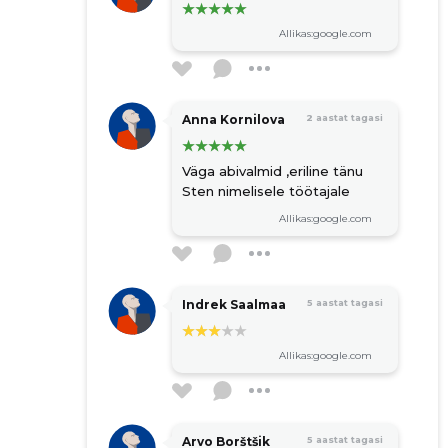
Allikas:google.com
Anna Kornilova
2 aastat tagasi
Väga abivalmid ,eriline tänu
Sten nimelisele töötajale
Allikas:google.com
Indrek Saalmaa
5 aastat tagasi
Allikas:google.com
Arvo Borštšik
5 aastat tagasi