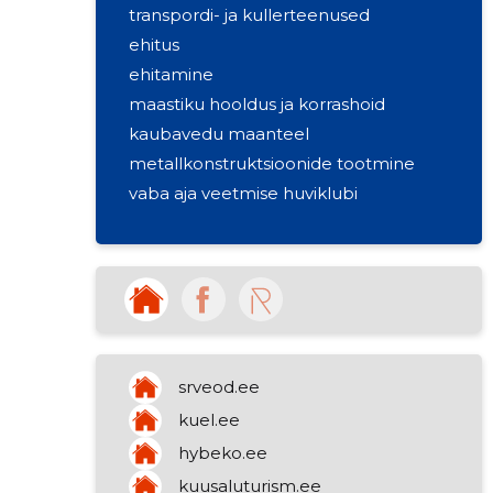
transpordi- ja kullerteenused
ehitus
ehitamine
maastiku hooldus ja korrashoid
kaubavedu maanteel
metallkonstruktsioonide tootmine
vaba aja veetmise huviklubi
srveod.ee
kuel.ee
hybeko.ee
kuusaluturism.ee