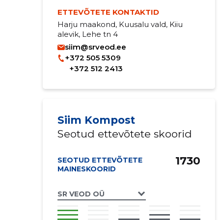
ETTEVÕTETE KONTAKTID
Harju maakond, Kuusalu vald, Kiiu
alevik, Lehe tn 4
siim@srveod.ee
+372 505 5309
+372 512 2413
Siim Kompost
Seotud ettevõtete skoorid
1730
SEOTUD ETTEVÕTETE
MAINESKOORID
SR VEOD OÜ