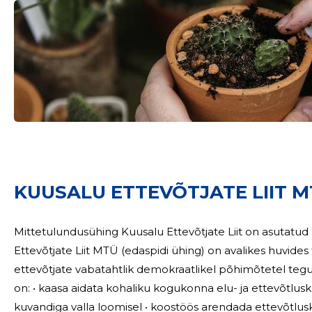
KUUSALU ETTEVÕTJATE LIIT M
Sinu nimi
Mittetulundusühing Kuusalu Ettevõtjate Liit on asutatud 22.02.
taar
Ettevõtjate Liit MTÜ (edaspidi ühing) on avalikes huvides tegu
ettevõtjate vabatahtlik demokraatlikel põhimõtetel tegutsev mitte
on: • kaasa aidata kohaliku kogukonna elu- ja ettevõtlu
kuvandiga valla loomisel • koostöös arendada ettevõtlus