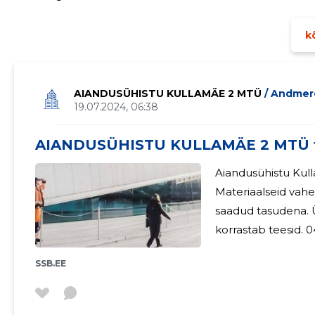
ettevõtluse arengule • luua side ettevõtete ja sidusgrup
kõ
AIANDUSÜHISTU KULLAMÄE 2 MTÜ
/ Andmer
19.07.2024, 06:38
AIANDUSÜHISTU KULLAMÄE 2 MTÜ t
Aiandusühistu Kul
Materiaalseid vahe
saadud tasudena. Ühistu teostab vajalikke remonditöid ning
SSB.EE