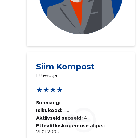
Siim Kompost
Ettevõtja
★★★★
Saaja e-mail
Sünniaeg:
......
Sinu kommen
Isikukood:
......
Aktiivseid seoseid:
4
Ettevõtluskogemuse algus:
21.01.2005