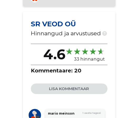
SR VEOD OÜ
Hinnangud ja arvustused
?
4.6
33 hinnangut
Kommentaare:
20
LISA KOMMENTAAR
mario meinson
1 aasta tagasi