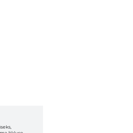
seks,
ma liikluse