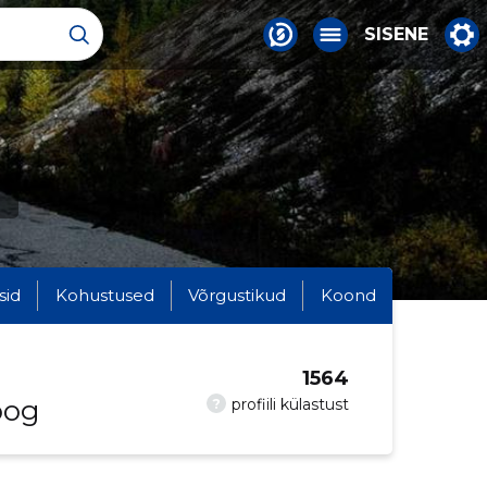
SISENE
sid
Kohustused
Võrgustikud
Koond
1564
oog
?
profiili külastust