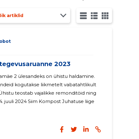
pide vahel, aidata kaasa töökohtade ja
ik artiklid
obot
egevusaruanne 2023
lamäe 2 ülesandeks on ühistu haldamine.
ndeid kogutakse liikmetelt vabatahtlikult
korrastab teesid. 04. juuli 2024 Siim Kompost Juhatuse liige