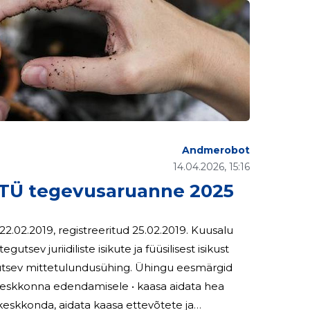
Andmerobot
14.04.2026, 15:16
TÜ tegevusaruanne 2025
2019, registreeritud 25.02.2019. Kuusalu
tsev juriidiliste isikute ja füüsilisest isikust
tulundusühing. Ühingu eesmärgid
skeskkonna edendamisele • kaasa aidata hea
keskkonda, aidata kaasa ettevõtete ja