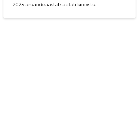
2025 aruandeaastal soetati kinnistu.
40