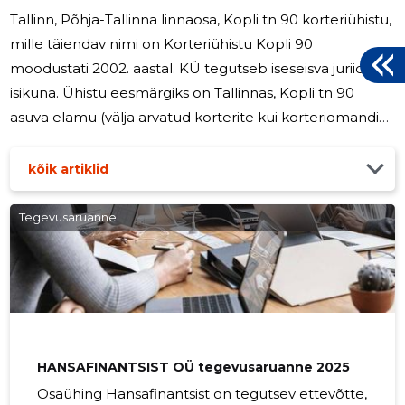
Tallinn, Põhja-Tallinna linnaosa, Kopli tn 90 korteriühistu,
mille täiendav nimi on Korteriühistu Kopli 90
moodustati 2002. aastal. KÜ tegutseb iseseisva juriidilise
isikuna. Ühistu eesmärgiks on Tallinnas, Kopli tn 90
asuva elamu (välja arvatud korterite kui korteriomandi
reaalosade) ja nende juurde kuuluva (teenindamiseks
vajaliku) maa ühine majandamine, haldamine ja
kõik artiklid
hooldamine ning seoses sellega KÜ liikmete ühiste
huvide esindamine Aruandeperioodil juhtis ühistu
Tegevusaruanne
tegevust 3-liikmeline juhatus. Korteriühistust võib
kõikide tehingute tegemisel esindada iga juhatuse liige.
Igapäevast
HANSAFINANTSIST OÜ tegevusaruanne 2025
Osaühing Hansafinantsist on tegutsev ettevõtte,