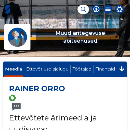
Muud äritegevuse
abiteenused
Meedia
Ettevõtluse ajalugu
Töötajad
Finantsid
RAINER ORRO
Ettevõtete ärimeedia ja
uudisvoog