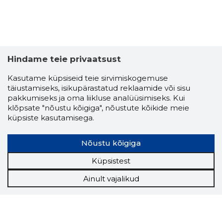
Hindame teie privaatsust
Kasutame küpsiseid teie sirvimiskogemuse
täiustamiseks, isikupärastatud reklaamide või sisu
pakkumiseks ja oma liikluse analüüsimiseks. Kui
klõpsate "nõustu kõigiga", nõustute kõikide meie
küpsiste kasutamisega.
Nõustu kõigiga
Küpsistest
Ainult vajalikud