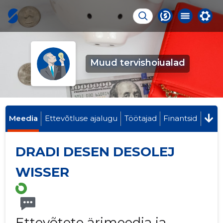
Muud tervishoiualad
Meedia
Ettevõtluse ajalugu
Töötajad
Finantsid
DRADI DESEN DESOLEJ
WISSER
Ettevõtete ärimeedia ja