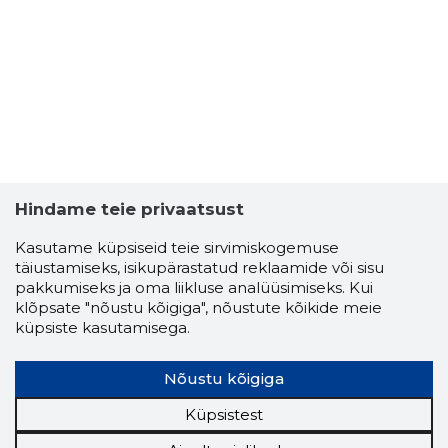
3
Hindame teie privaatsust
Kasutame küpsiseid teie sirvimiskogemuse
täiustamiseks, isikupärastatud reklaamide või sisu
pakkumiseks ja oma liikluse analüüsimiseks. Kui
klõpsate "nõustu kõigiga", nõustute kõikide meie
küpsiste kasutamisega.
Nõustu kõigiga
Küpsistest