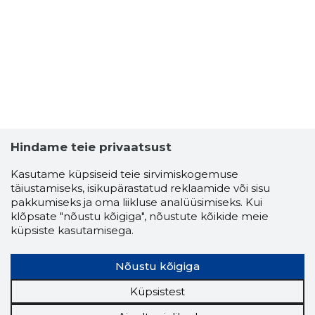
5
Hindame teie privaatsust
Kasutame küpsiseid teie sirvimiskogemuse
täiustamiseks, isikupärastatud reklaamide või sisu
pakkumiseks ja oma liikluse analüüsimiseks. Kui
klõpsate "nõustu kõigiga", nõustute kõikide meie
küpsiste kasutamisega.
Nõustu kõigiga
Küpsistest
VIKINGSH