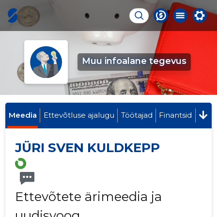
Muu infoalane tegevus
Meedia
Ettevõtluse ajalugu
Töötajad
Finantsid
JÜRI SVEN KULDKEPP
Ettevõtete ärimeedia ja
uudisvoog