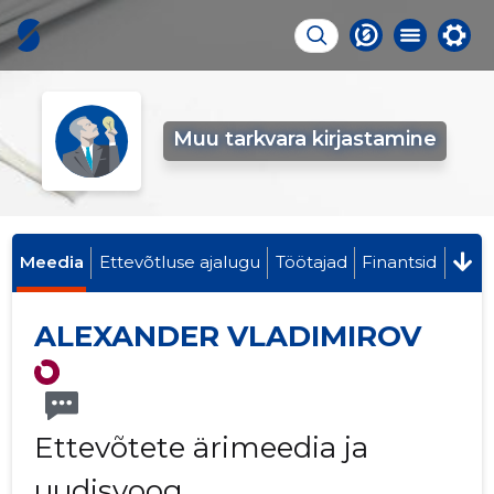
Muu tarkvara kirjastamine
Meedia
Ettevõtluse ajalugu
Töötajad
Finantsid
ALEXANDER VLADIMIROV
Ettevõtete ärimeedia ja
uudisvoog