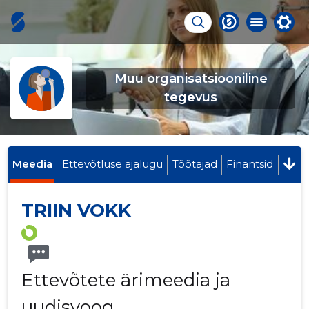
Muu organisatsiooniline
tegevus
Meedia
Ettevõtluse ajalugu
Töötajad
Finantsid
TRIIN VOKK
Ettevõtete ärimeedia ja
uudisvoog