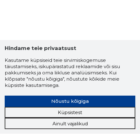
Hindame teie privaatsust
Kasutame küpsiseid teie sirvimiskogemuse
täiustamiseks, isikupärastatud reklaamide või sisu
pakkumiseks ja oma liikluse analüüsimiseks. Kui
klõpsate "nõustu kõigiga", nõustute kõikide meie
küpsiste kasutamisega.
Nõustu kõigiga
Küpsistest
Ainult vajalikud