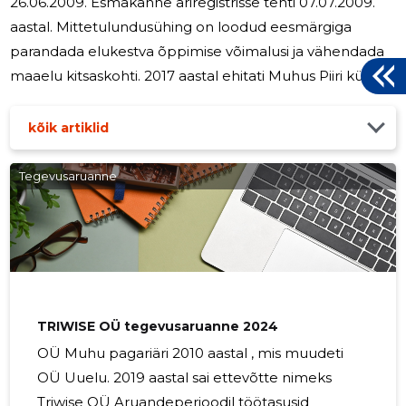
26.06.2009. Esmakanne äriregistrisse tehti 07.07.2009.
aastal. Mittetulundusühing on loodud eesmärgiga
parandada elukestva õppimise võimalusi ja vähendada
maaelu kitsaskohti. 2017 aastal ehitati Muhus Piiri külas
kõrgseikluspark , osaline rahastus 92,6 tuh.eurot saadi
Leader programmist. 2018 aastal oli Leader programmi
kõik artiklid
rahastuseks 9, 7 tuh.eurot, mis oli osaline rahastus
kõrgseikluspargi arendamiseks ja õppe-matkaraja
Tegevusaruanne
rajamise alustamiseks. 2019 saadi täiendvat rahastust
Leader programmist 15, 2 tuh. eurot õppe-matkaraja
rajamiseks 2024
TRIWISE OÜ tegevusaruanne 2024
OÜ Muhu pagariäri 2010 aastal , mis muudeti
OÜ Uuelu. 2019 aastal sai ettevõtte nimeks
Triwise OÜ Aruandeperioodil töötasusid