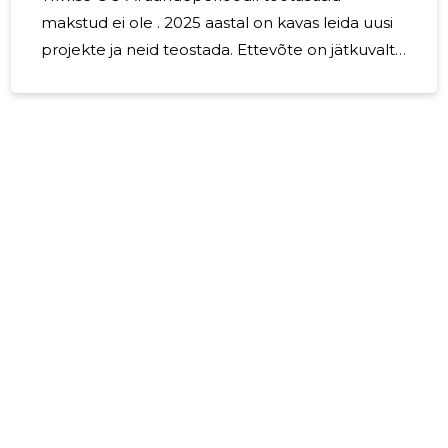
makstud ei ole . 2025 aastal on kavas leida uusi
projekte ja neid teostada. Ettevõte on jätkuvalt
tegutsev üksus.
3