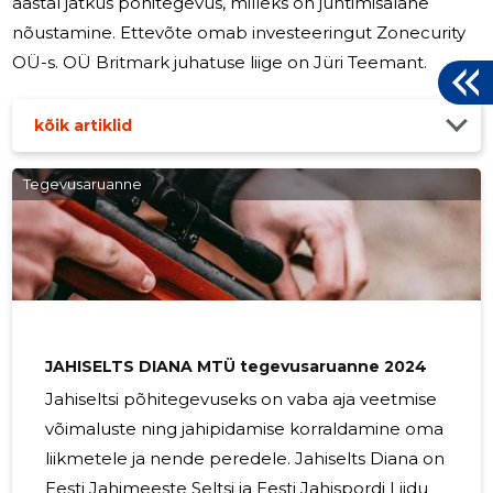
aastal jätkus põhitegevus, milleks on juhtimisalane
nõustamine. Ettevõte omab investeeringut Zonecurity
OÜ-s. OÜ Britmark juhatuse liige on Jüri Teemant.
kõik artiklid
Tegevusaruanne
JAHISELTS DIANA MTÜ tegevusaruanne 2024
Jahiseltsi põhitegevuseks on vaba aja veetmise
võimaluste ning jahipidamise korraldamine oma
liikmetele ja nende peredele. Jahiselts Diana on
Eesti Jahimeeste Seltsi ja Eesti Jahispordi Liidu