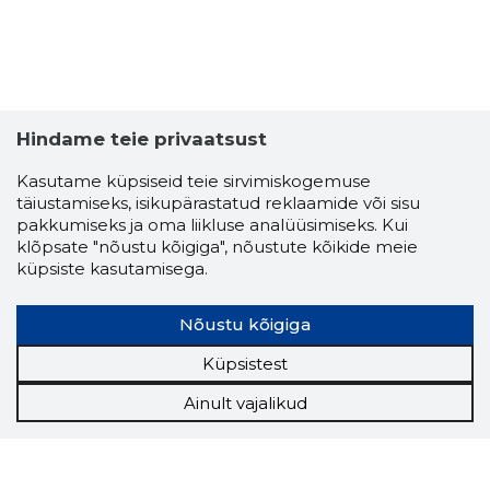
Hindame teie privaatsust
Kasutame küpsiseid teie sirvimiskogemuse
täiustamiseks, isikupärastatud reklaamide või sisu
pakkumiseks ja oma liikluse analüüsimiseks. Kui
klõpsate "nõustu kõigiga", nõustute kõikide meie
küpsiste kasutamisega.
Nõustu kõigiga
Küpsistest
Ainult vajalikud