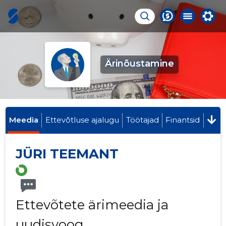
Ärinõustamine
Meedia
Ettevõtluse ajalugu
Töötajad
Finantsid
JÜRI TEEMANT
Ettevõtete ärimeedia ja
uudisvoog