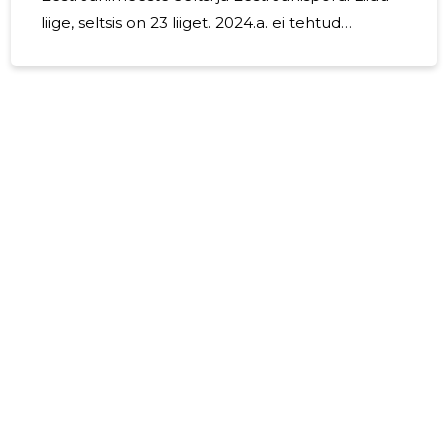
liige, seltsis on 23 liiget. 2024.a. ei tehtud
juhatuse liikmetele väljamakseid, samuti ei
olnud jahiseltsis palgalisis töötajaid. Tegevus
toimus tasuta ühiskondlikel alustel.