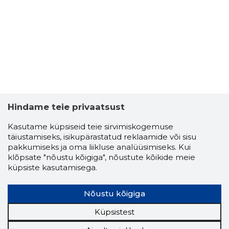
3
Hindame teie privaatsust
Kasutame küpsiseid teie sirvimiskogemuse
täiustamiseks, isikupärastatud reklaamide või sisu
pakkumiseks ja oma liikluse analüüsimiseks. Kui
klõpsate "nõustu kõigiga", nõustute kõikide meie
küpsiste kasutamisega.
MEELIS TO
Nõustu kõigiga
Usaldusv
Küpsistest