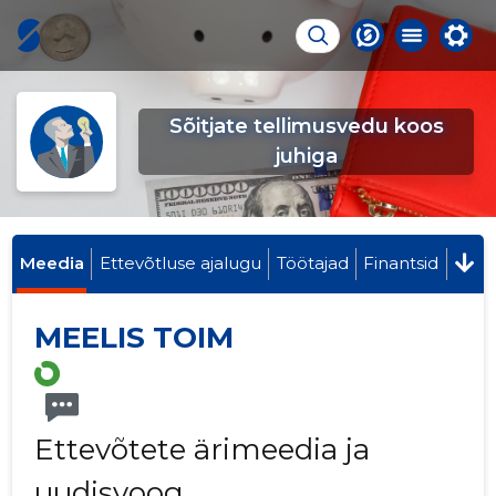
Sõitjate tellimusvedu koos
juhiga
Meedia
Ettevõtluse ajalugu
Töötajad
Finantsid
MEELIS TOIM
Ettevõtete ärimeedia ja
uudisvoog