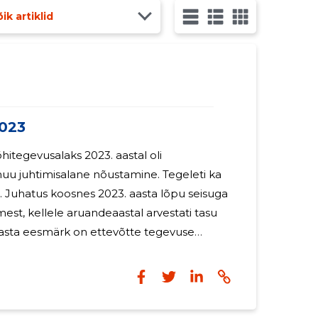
ik artiklid
023
hitegevusalaks 2023. aastal oli
uu juhtimisalane nõustamine. Tegeleti ka
uga
mest, kellele aruandeaastal arvestati tasu
lal. Ettevõte on jätkuvalt
uhatuse liige Jako Laanemägi