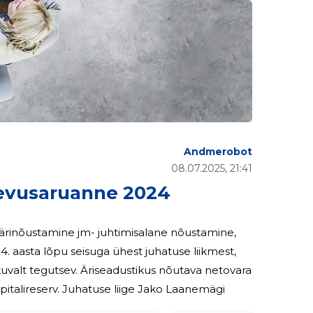
Andmerobot
08.07.2025, 21:41
evusaruanne 2024
i ärinõustamine jm- juhtimisalane nõustamine,
tagamiseks moodustatakse vajadusel vabatahtlik omakapitalireserv. Juhatuse liige Jako Laanemägi