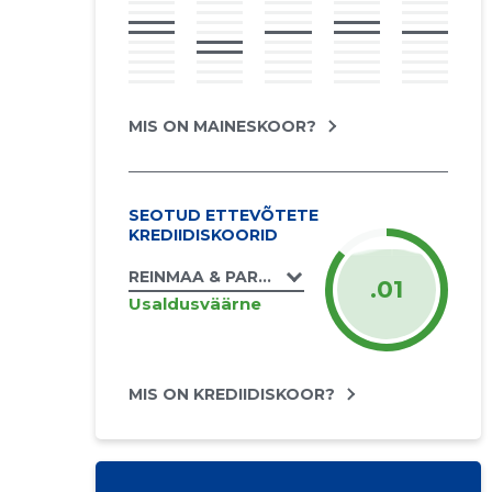
MIS ON MAINESKOOR?
SEOTUD ETTEVÕTETE
KREDIIDISKOORID
REINMAA & PARTNERID ADVOKAADIBÜROO
.01
Usaldusväärne
MIS ON KREDIIDISKOOR?