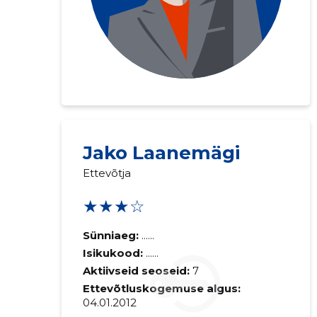
Saaja e-mail
Jako Laanemägi
Ettevõtja
Sinu kommen
★★★☆
Sünniaeg:
......
Isikukood:
......
Aktiivseid seoseid:
7
Ettevõtluskogemuse algus:
04.01.2012