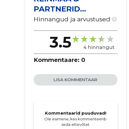
PARTNERID
ADVOKAADIBÜROO
Hinnangud ja arvustused
?
OÜ
3.5
4 hinnangut
Kommentaare:
0
LISA KOMMENTAAR
Kommentaarid puuduvad!
Ole esimene, kes kommenteerib
seda ettevõtet