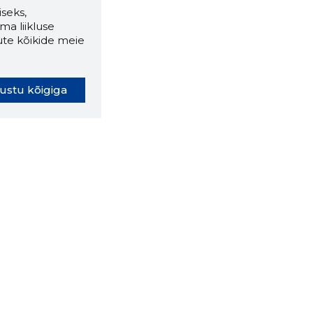
seks,
ma liikluse
ute kõikide meie
ustu kõigiga