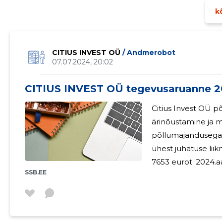
kõ
CITIUS INVEST OÜ
/ Andmerobot
07.07.2024, 20:02
CITIUS INVEST OÜ tegevusaruanne 2
Citius Invest OÜ põ
ärinõustamine ja m
põllumajandusega. Juhatus koosnes 2023. aasta lõpu seis
ühest juhatuse liik
7653 eurot. 2024.aasta eesmärk on ettevõtte tegevuse
SSB.EE
jätkamine senisel põhitegevusa
tegutsev. J
 OÜ