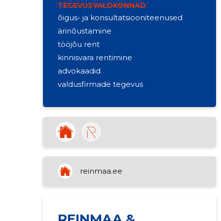
TEGEVUSVALDKONNAD
õigus- ja konsultatsiooniteenused
ärinõustamine
tööjõu rent
kinnisvara rentimine
advokaadid
valdusfirmade tegevus
reinmaa.ee
REINMAA &