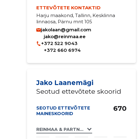
ETTEVÕTETE KONTAKTID
Harju maakond, Tallinn, Kesklinna
linnaosa, Pärnu mnt 105
jakolaan@gmail.com
jako@reinmaa.ee
+372 522 9043
+372 660 6974
Jako Laanemägi
Seotud ettevõtete skoorid
670
SEOTUD ETTEVÕTETE
MAINESKOORID
REINMAA & PARTNERID ADVOKAADIBÜROO