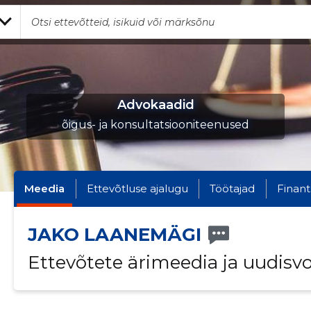
Advokaadid
õigus- ja konsultatsiooniteenused
Meedia
Ettevõtluse ajalugu
Töötajad
Finant
JAKO LAANEMÄGI
Ettevõtete ärimeedia ja uudisv