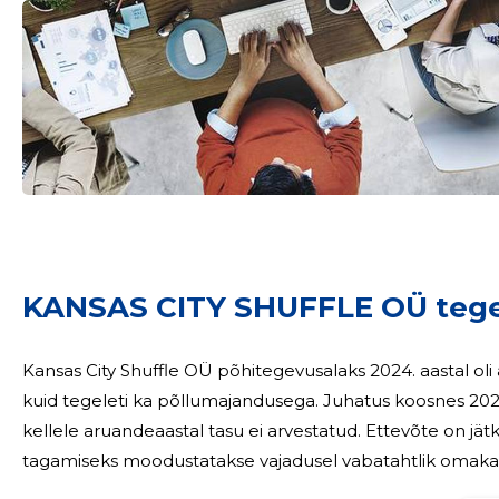
Sinu nimi
taar
KANSAS CITY SHUFFLE OÜ teg
Kansas City Shuffle OÜ põhitegevusalaks 2024. aastal ol
kuid tegeleti ka põllumajandusega. Juhatus koosnes 2024. aasta lõpu seisuga ühest juhatuse liikmest,
kellele aruandeaastal tasu ei arvestatud. Ettevõte on jätkuvalt tegutsev. Äriseadustikus nõutava netovara