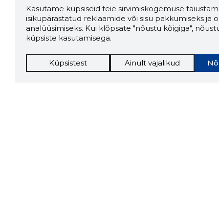
Kasutame küpsiseid teie sirvimiskogemuse täiustami
isikupärastatud reklaamide või sisu pakkumiseks ja o
analüüsimiseks. Kui klõpsate "nõustu kõigiga", nõust
küpsiste kasutamisega.
Küpsistest
Ainult vajalikud
Nõ