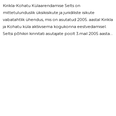
Kirikla-Kohatu Külaarendamise Selts on
mittetulunduslik üksikisikute ja juriidiliste isikute
vabatahtlik ühendus, mis on asutatud 2005. aastal Kirikla
ja Kohatu küla aktiivsema kogukonna eestvedamisel.
Seltsi põhikiri kinnitati asutajate poolt 3.mail 2005 aastal,
selts registreeriti mittetulundusühinguna 30.augustil
2006 aastal. Seltsi tegevuse eesmärgiks on Kirikla ja
Kohatu külade piirkonna majanduslik- , sotsiaalne- ja
kultuuriline arendamine, piirkonna elanike huvide ja
vajaduste kaitsmine ning oma liikmete koolitamine ja
-3
esindamine. Seltsi juhatus on kuueliikmeline: Rein Viilu
(Kohatu