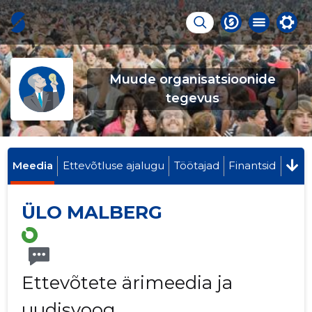
Muude organisatsioonide
tegevus
Meedia
Ettevõtluse ajalugu
Töötajad
Finantsid
ÜLO MALBERG
Ettevõtete ärimeedia ja
uudisvoog