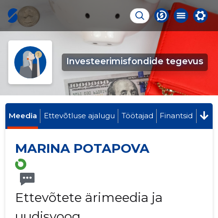
Investeerimisfondide tegevus
Meedia
Ettevõtluse ajalugu
Töötajad
Finantsid
MARINA POTAPOVA
Ettevõtete ärimeedia ja
uudisvoog