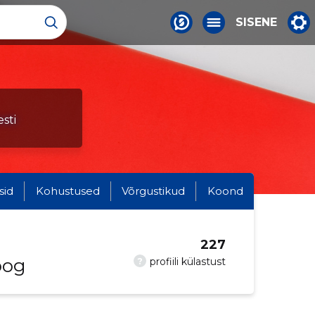
SISENE
sti
sid
Kohustused
Võrgustikud
Koond
227
oog
?
profiili külastust