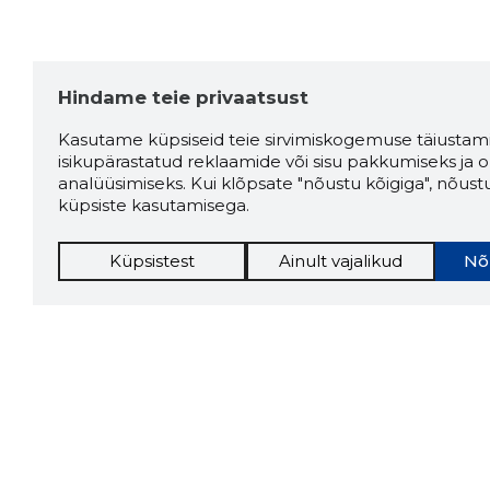
Hindame teie privaatsust
Kasutame küpsiseid teie sirvimiskogemuse täiustami
isikupärastatud reklaamide või sisu pakkumiseks ja o
analüüsimiseks. Kui klõpsate "nõustu kõigiga", nõust
küpsiste kasutamisega.
Küpsistest
Ainult vajalikud
Nõ