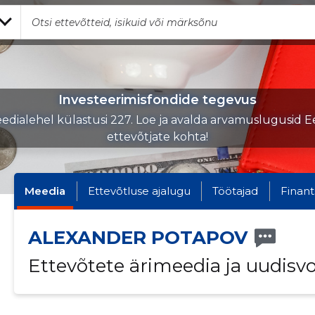
Investeerimisfondide tegevus
edialehel külastusi 227. Loe ja avalda arvamuslugusid Ee
ettevõtjate kohta!
Meedia
Ettevõtluse ajalugu
Töötajad
Finant
ALEXANDER POTAPOV
Ettevõtete ärimeedia ja uudisv