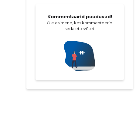
Kommentaarid puuduvad!
Ole esimene, kes kommenteerib
seda ettevõtet