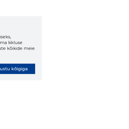
seks,
ma liikluse
ute kõikide meie
ustu kõigiga