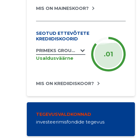
MIS ON MAINESKOOR?
SEOTUD ETTEVÕTETE
KREDIIDISKOORID
PRIMEKS GROUP OÜ
.01
Usaldusväärne
MIS ON KREDIIDISKOOR?
TEGEVUSVALDKONNAD
investeerimisfondide tegevus