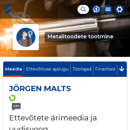
Metalltoodete tootmine
Meedia
Ettevõtluse ajalugu
Töötajad
Finantsid
JÖRGEN MALTS
Ettevõtete ärimeedia ja
uudisvoog