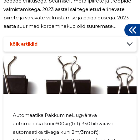
aedade ehitusega, peamiselt metallpiirete ja treppide
valmistamisega. 2023 aastal sai tegeletud erinevate
piirete ja väravate valmistamise ja paigaldusega. 2023
aasta suurimad kordaminekud olid suuremate
objektide mahu kasvatamine ja uute koostööpartnerite
leidmine(seeläbi ka pakutavate toodete laiendamine)
kõik artiklid
2024 aastal soovime investeerida tööriistadesse ja
proovime leida juurde ka uusi koostööpartnereid ja
turgusi et tekitada stabiilsus ning palgata juurde töölisi.
Automaatika PakkumineLiugvärava
automaatika kuni 600kg(bft) 350Tiibvärava
automaatika tiivaga kuni 2m/3m(bft):