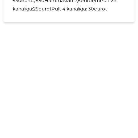
530eurot/550Hammaslatt:7,5eurot/mPult 2e
kanaliga:25eurotPult 4 kanaliga: 30eurot