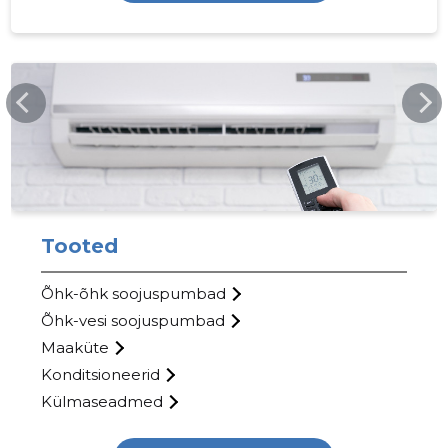
28
KULMALINE.EE
Tooted
Õhk-õhk soojuspumbad
Õhk-vesi soojuspumbad
Maaküte
Konditsioneerid
Külmaseadmed
KÜLMALI
Usaldusv