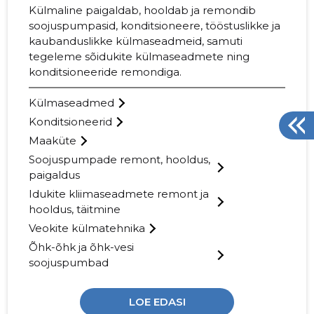
Külmaline paigaldab, hooldab ja remondib
soojuspumpasid, konditsioneere, tööstuslikke ja
kaubanduslikke külmaseadmeid, samuti
tegeleme sõidukite külmaseadmete ning
konditsioneeride remondiga.
Külmaseadmed
Konditsioneerid
Maaküte
Soojuspumpade remont, hooldus,
paigaldus
Idukite kliimaseadmete remont ja
hooldus, täitmine
Veokite külmatehnika
Õhk-õhk ja õhk-vesi
soojuspumbad
LOE EDASI