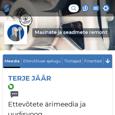
Masinate ja seadmete remont
Meedia
Ettevõtluse ajalugu
Töötajad
Finantsid
TERJE JÄÄR
Ettevõtete ärimeedia ja
uudisvoog