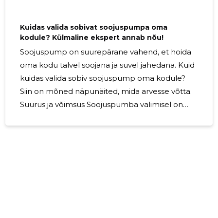
Kuidas valida sobivat soojuspumpa oma
kodule? Külmaline ekspert annab nõu!
Soojuspump on suurepärane vahend, et hoida
oma kodu talvel soojana ja suvel jahedana. Kuid
kuidas valida sobiv soojuspump oma kodule?
Siin on mõned näpunäited, mida arvesse võtta.
Suurus ja võimsus Soojuspumba valimisel on
oluline arvestada ruumi suurust ja
soojusvajadust. Suurema ruumi puhul on vaja
võimsamat soojuspumpa, et tagada piisav
soojus. Kui soojuspump on liiga võimas, siis võib
see tarbida rohkem energiat ja suurendada
elektriarvet. Seetõttu on oluline valida
soojuspump, mis sobib teie kodu suuruse ja
soojusvajadusega. Tüüp ja funksioonid