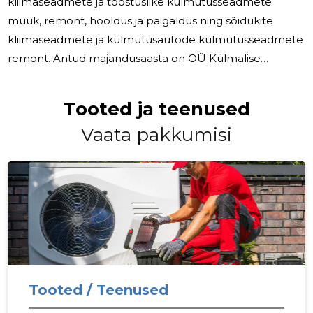
kliimaseadmete ja tööstuslike külmutusseadmete
müük, remont, hooldus ja paigaldus ning sõidukite
kliimaseadmete ja külmutusautode külmutusseadmete
remont. Antud majandusaasta on OÜ Külmalise
viieteistkümnes majandusaasta. Sellel majandusaastal
oleme tegelenud juba väljakujunenud tegevusaladega.
Tooted ja teenused
Kasutame töös nii palgalist tööjõudu kui tellime
Vaata pakkumisi
teenuseid ka lepingupartneritelt. Oma
koostööpartneritega soovime koostööd jätkata ka 2026.
aastal.
Tooted / Teenused