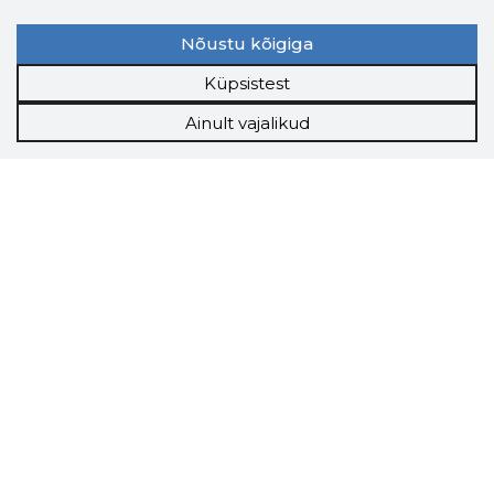
Nõustu kõigiga
Küpsistest
Ainult vajalikud
Storybook
Chrome laiendus