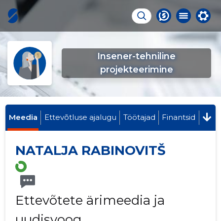
Insener-tehniline
projekteerimine
Meedia
Ettevõtluse ajalugu
Töötajad
Finantsid
NATALJA RABINOVITŠ
Ettevõtete ärimeedia ja
uudisvoog