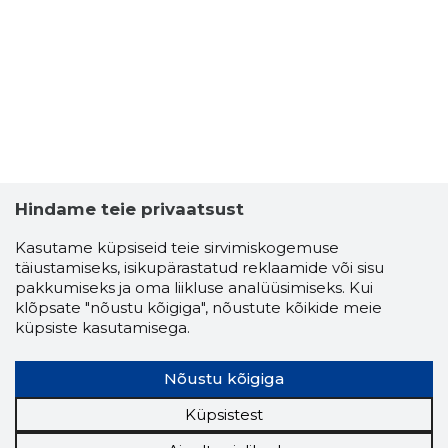
24
Hindame teie privaatsust
Kasutame küpsiseid teie sirvimiskogemuse
täiustamiseks, isikupärastatud reklaamide või sisu
pakkumiseks ja oma liikluse analüüsimiseks. Kui
klõpsate "nõustu kõigiga", nõustute kõikide meie
küpsiste kasutamisega.
NATALJA 
Nõustu kõigiga
Usaldusv
Küpsistest