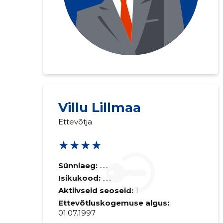
Villu Lillmaa
Ettevõtja
★★★★
Sünniaeg:
......
Isikukood:
......
Aktiivseid seoseid:
1
Ettevõtluskogemuse algus:
01.07.1997