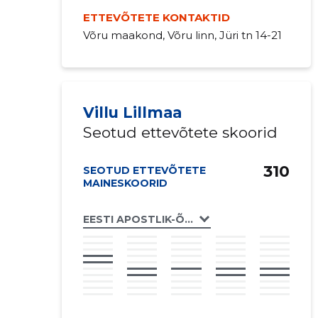
ETTEVÕTETE KONTAKTID
Võru maakond, Võru linn, Jüri tn 14-21
Villu Lillmaa
Seotud ettevõtete skoorid
310
SEOTUD ETTEVÕTETE
MAINESKOORID
EESTI APOSTLIK-ÕIGEUSU KIRIKU MIIKSE 