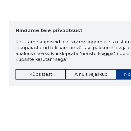
Hindame teie privaatsust
Kasutame küpsiseid teie sirvimiskogemuse täiustami
isikupärastatud reklaamide või sisu pakkumiseks ja o
analüüsimiseks. Kui klõpsate "nõustu kõigiga", nõust
küpsiste kasutamisega.
Küpsistest
Ainult vajalikud
Nõ