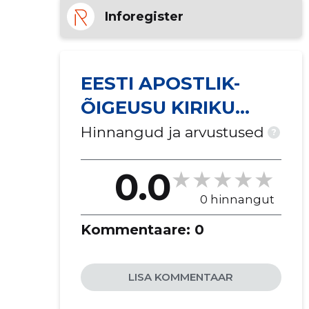
Inforegister
EESTI APOSTLIK-
ÕIGEUSU KIRIKU
MIIKSE RISTIJA
Hinnangud ja arvustused
?
JOHANNESE ...
0.0
0 hinnangut
Kommentaare:
0
LISA KOMMENTAAR