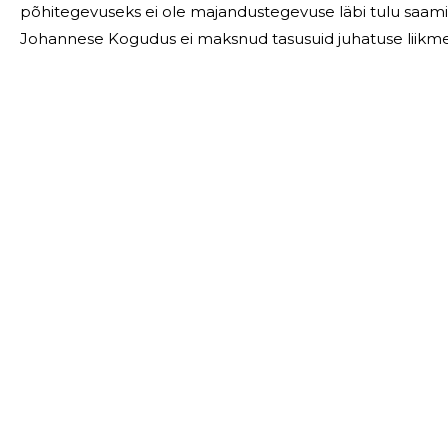
põhitegevuseks ei ole majandustegevuse läbi tulu saamine
Johannese Kogudus ei maksnud tasusuid juhatuse liikmet
palgalisi töötajaid. 27.03.2026 Eesti A
RISTIJA JOHANNESE KOGUDUS MTÜ