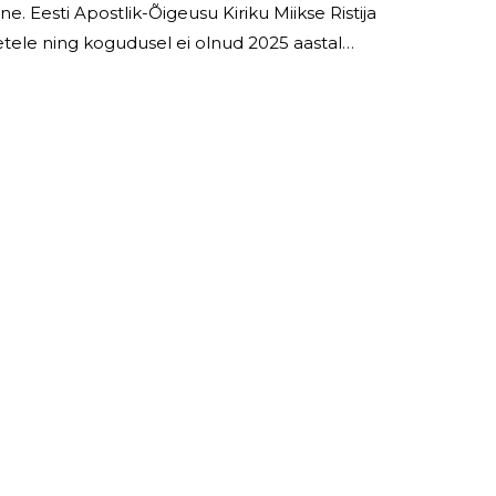
. Eesti Apostlik-Õigeusu Kiriku Miikse Ristija
ele ning kogudusel ei olnud 2025 aastal
postlik-Õigeusu Kiriku Miikse Ristija Johannese Koguduse juhatuse