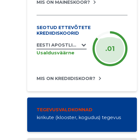
MIS ON MAINESKOOR?
SEOTUD ETTEVÕTETE
KREDIIDISKOORID
EESTI APOSTLIK-ÕIGEUSU KIRIKU MIIKSE 
.01
Usaldusväärne
MIS ON KREDIIDISKOOR?
TEGEVUSVALDKONNAD
kirikute (klooster, kogudus) tegevus