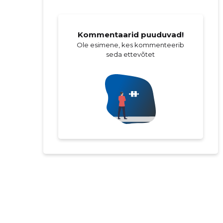
Kommentaarid puuduvad!
Ole esimene, kes kommenteerib
seda ettevõtet