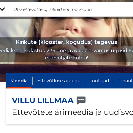
Kirikute (klooster, kogudus) tegevus
edialehel külastusi 235. Loe ja avalda arvamuslugusid Ee
ettevõtjate kohta!
Meedia
Ettevõtluse ajalugu
Töötajad
Finant
VILLU LILLMAA
Ettevõtete ärimeedia ja uudisv