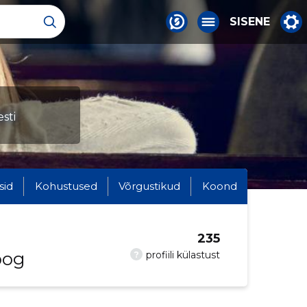
SISENE
sti
sid
Kohustused
Võrgustikud
Koond
235
oog
?
profiili külastust