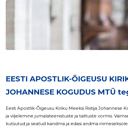
EESTI APOSTLIK-ÕIGEUSU KIRIK
JOHANNESE KOGUDUS MTÜ teg
Eesti Apostlik-Õigeusu Kiriku Meeksi Ristija Johannes
ja viljelemine jumalateenistuste ja talituste vormis. Vaimsete ja kõlbeliste väärtuste kandjana on kirik
kutsutud ja seatud kandma ja edasi andma inimeseksole