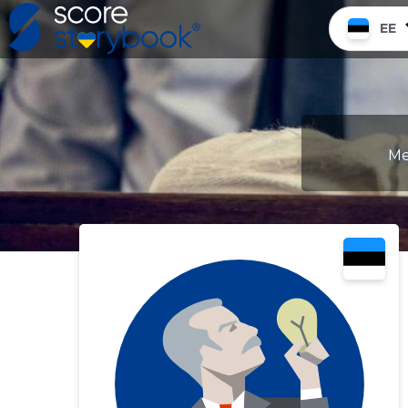
EE
Me