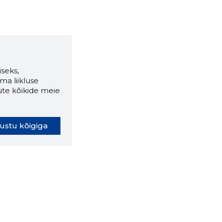
seks,
ma liikluse
ute kõikide meie
ustu kõigiga