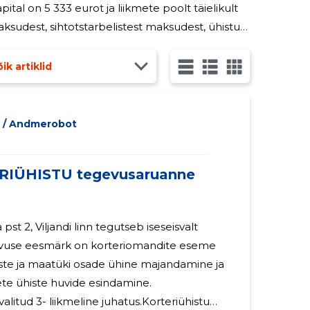
apital on 5 333 eurot ja liikmete poolt täielikult
ksudest, sihtotstarbelistest maksudest, ühistu
itegevuseks on kommunaalmaksete
ik artiklid
U
/ Andmerobot
RIÜHISTU tegevusaruanne
pst 2, Viljandi linn tegutseb iseseisvalt
iste ja maatüki osade ühine majandamine ja
mete ühiste huvide esindamine.
valitud 3- liikmeline juhatus.Korteriühistu