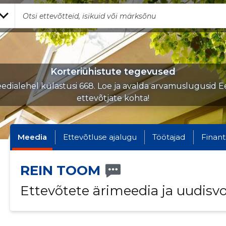
Korteriühistute tegevused
edialehel külastusi 668. Loe ja avalda arvamuslugusid Ee
ettevõtjate kohta!
Meedia
Ettevõtluse ajalugu
Töötajad
Finant
REIN TOOM
Ettevõtete ärimeedia ja uudisv