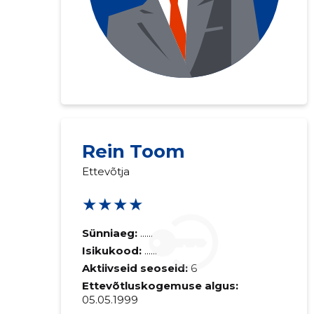
Rein Toom
Saaja e-mail
Ettevõtja
★★★★
Sinu kommen
Sünniaeg:
......
Isikukood:
......
Aktiivseid seoseid:
6
Ettevõtluskogemuse algus:
05.05.1999