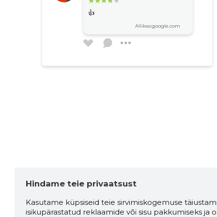
👍
Allikas:google.com
Hindame teie privaatsust
Kasutame küpsiseid teie sirvimiskogemuse täiustami
isikupärastatud reklaamide või sisu pakkumiseks ja o