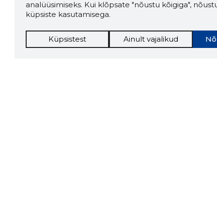
analüüsimiseks. Kui klõpsate "nõustu kõigiga", nõust
küpsiste kasutamisega.
Küpsistest
Ainult vajalikud
Nõ
Storybo