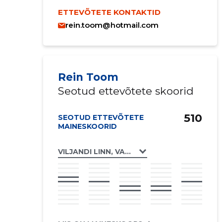
ETTEVÕTETE KONTAKTID
rein.toom@hotmail.com
Rein Toom
Seotud ettevõtete skoorid
510
SEOTUD ETTEVÕTETE
MAINESKOORID
VILJANDI LINN, VALUOJA PST 15A KORTERI