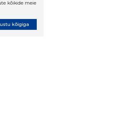
ute kõikide meie
ustu kõigiga
oki laiendus ütleb Sulle, mis