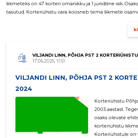
liikmeteks on 47 korteri omanikku ja 1 juriidiline isik..Osak
tasutud. Korteriühistu vara koosneb tema liikmete osama
vara kasutamisest ja tegevusest saadavast tulust.Põh
kõ
VILJANDI LINN, PÕHJA PST 2 KORTERIÜHIST
17.06.2025, 11:51
VILJANDI LINN, PÕHJA PST 2 KORTE
2024
ÜHISTU
Korteriühistu Põhja 
2003.aastast. Tegevuse eesmärk on korteriomandite eseme
osaks olevate ehit
korteriühistu liik
Korteriühistule on 