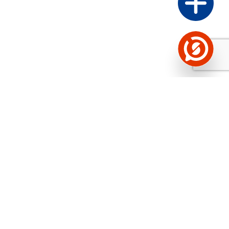
Näed helistaja tausta!
Storybooki Äpp toob