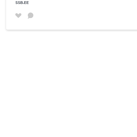
SSB.EE
liikmeteks on 32 korteri omaniku
tema liikmete osam
ühistu vara kasutam
Korteriühistu reser
ÜHISTU