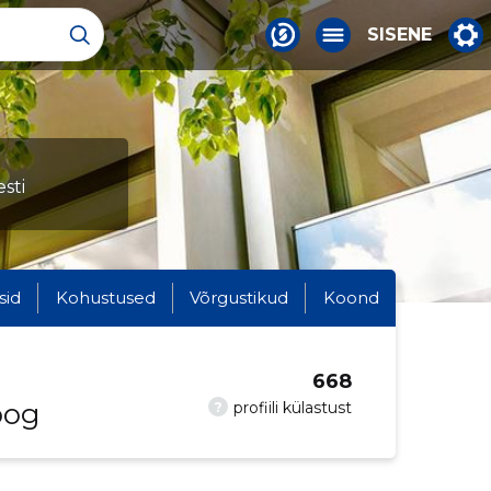
SISENE
sti
sid
Kohustused
Võrgustikud
Koond
668
oog
?
profiili külastust