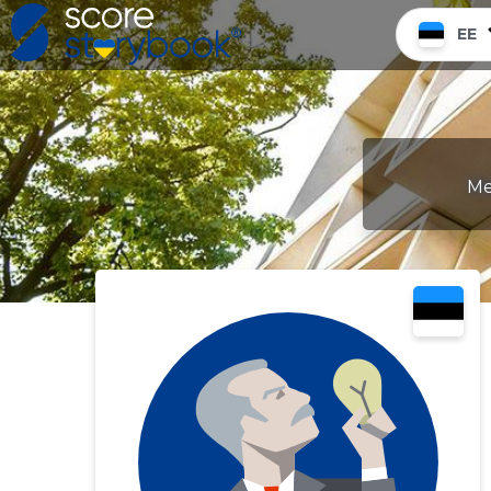
EE
Me