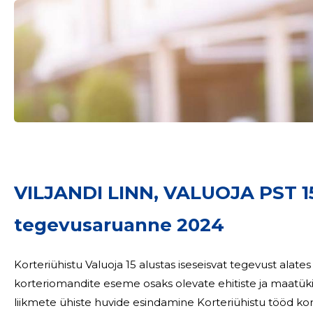
Sinu nimi
VILJANDI LINN, VALUOJA PST 
taar
tegevusaruanne 2024
Korteriühistu Valuoja 15 alustas iseseisvat tegevust alates 01.02.2000.aas
korteriomandite eseme osaks olevate ehitiste ja maatük
liikmete ühiste huvide esindamine Korteriühistu tööd korraldab 3-liikmeline juhatus. Korteriühistu