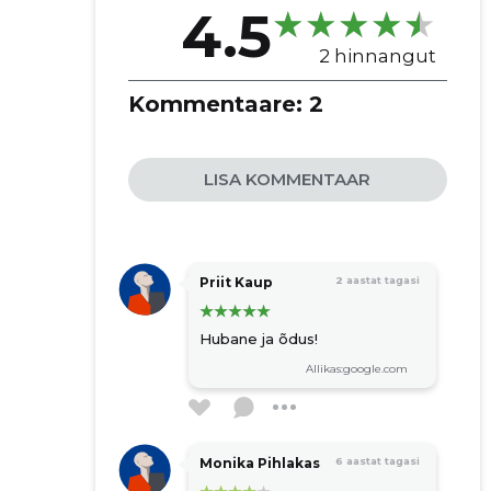
4.5
2 hinnangut
Kommentaare:
2
LISA KOMMENTAAR
Priit Kaup
2 aastat tagasi
Hubane ja õdus!
Allikas:google.com
Monika Pihlakas
6 aastat tagasi