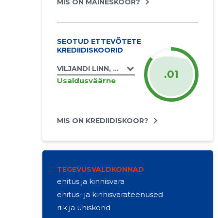
MIS ON MAINESKOOR?
SEOTUD ETTEVÕTETE
KREDIIDISKOORID
VILJANDI LINN, VALUOJA PST 15A KORTERI
.01
Usaldusväärne
MIS ON KREDIIDISKOOR?
TEGEVUSVALDKONNAD
ehitus ja kinnisvara
ehitus- ja kinnisvarateenused
riik ja ühiskond