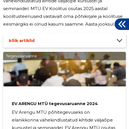
vähekindlustatud kihtide väljaõpe kursustel ja
seminaridel. MTÜ EV Koolitus osutas 2025.aastal
koolitusteenuseid vastavalt oma põhikirjale ja koolituse
eesmärgiks ei olnud kasumi saamine. Aasta jooksul
korraldas EV KOOLITUS MTÜ erinevaid koolitusi.
Juhatuse liikmed esitavad aastaaruande, millest selgub,
kõik artiklid
et mittetulundusühingu vara moodustab 2025.aasta
lõpuks 14 861 euro ning aruandeaasta kahjum on 22 269
Tegevusaruanne
euro. 2025.a. töötas MTÜ-s töölepingu alusel osalisega
tööajaga 2 töötajat ning tööjõulukulu koos maksudega
oli 26 340 euro. 2026 aastal
EV ARENGU MTÜ tegevusaruanne 2024
EV Arengu MTÜ põhitegevuseks on
elanikkonna vähekindlustatud kihtide väljaõpe
kursustel ja seminaridel. EV Arengu MTÜ osutas