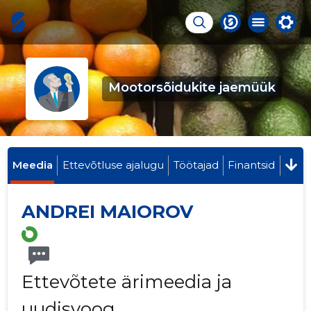
Mootorsõidukite jaemüük
Meedia
Ettevõtluse ajalugu
Töötajad
Finantsid
ANDREI MAIOROV
Ettevõtete ärimeedia ja
uudisvoog