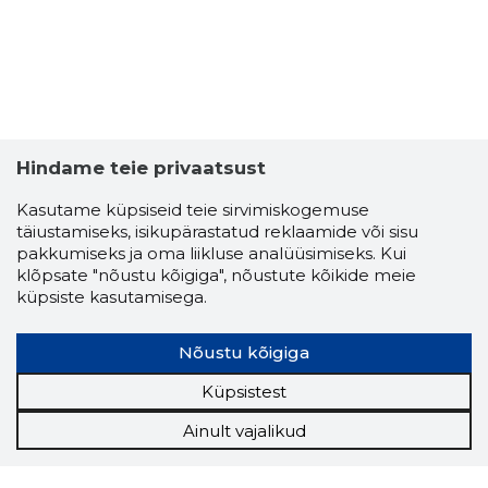
Hindame teie privaatsust
Kasutame küpsiseid teie sirvimiskogemuse
täiustamiseks, isikupärastatud reklaamide või sisu
pakkumiseks ja oma liikluse analüüsimiseks. Kui
klõpsate "nõustu kõigiga", nõustute kõikide meie
küpsiste kasutamisega.
Nõustu kõigiga
Küpsistest
Ainult vajalikud