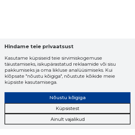
Hindame teie privaatsust
Kasutame küpsiseid teie sirvimiskogemuse
täiustamiseks, isikupärastatud reklaamide või sisu
pakkumiseks ja oma liikluse analüüsimiseks. Kui
klõpsate "nõustu kõigiga", nõustute kõikide meie
küpsiste kasutamisega.
Nõustu kõigiga
Küpsistest
Ainult vajalikud