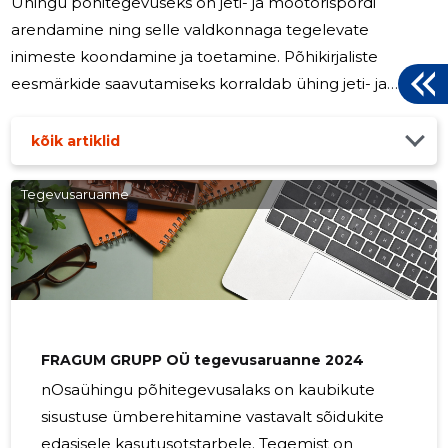
Ühingu põhitegevuseks on jeti- ja mootorispordi
arendamine ning selle valdkonnaga tegelevate
inimeste koondamine ja toetamine. Põhikirjaliste
eesmärkide saavutamiseks korraldab ühing jeti- ja
mootorispordiüritusi, osaleb võistlustel, viib läbi
treeninglaagreid ning teeb koostööd Eesti Veemoto
kõik artiklid
Liiduga, osaledes aktiivselt selle tegevuses. Ühingu
tegevus on suunatud jeti- ja mootorispordi
Tegevusaruanne
edendamisele ning sportimisvõimaluste loomisele nii
harrastajatele kui ka võistlejatele.
FRAGUM GRUPP OÜ tegevusaruanne 2024
nOsaühingu põhitegevusalaks on kaubikute
sisustuse ümberehitamine vastavalt sõidukite
edasisele kasutusotstarbele. Tegemist on