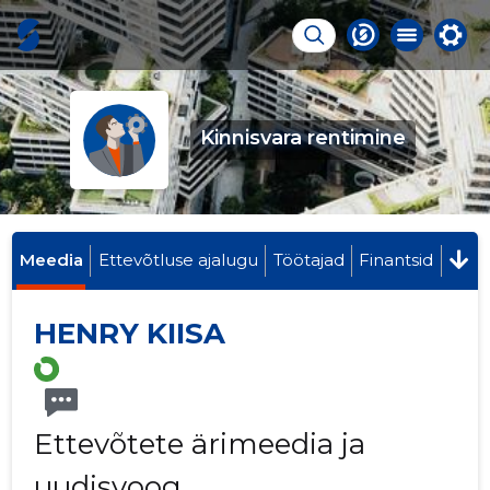
Kinnisvara rentimine
Meedia
Ettevõtluse ajalugu
Töötajad
Finantsid
HENRY KIISA
Ettevõtete ärimeedia ja
uudisvoog