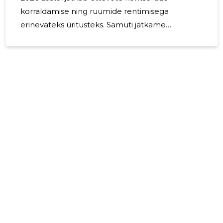
korraldamise ning ruumide rentimisega
erinevateks üritusteks. Samuti jätkame
investeerimisega, et muuta kontsertpaika
paremaks nii seestpoolt, kui ka õueala poolest.