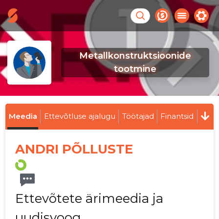
Metallkonstruktsioonide
tootmine
Meedia
Ettevõtluse ajalugu
Töötajad
Finantsid
ANDRI PÕLLUSTE
Ettevõtete ärimeedia ja
uudisvoog