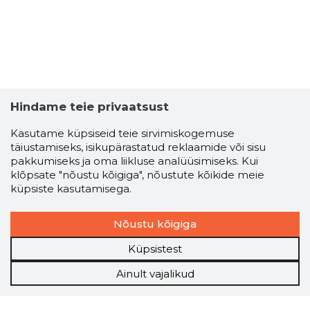
Hindame teie privaatsust
Kasutame küpsiseid teie sirvimiskogemuse
täiustamiseks, isikupärastatud reklaamide või sisu
pakkumiseks ja oma liikluse analüüsimiseks. Kui
klõpsate "nõustu kõigiga", nõustute kõikide meie
küpsiste kasutamisega.
Nõustu kõigiga
Küpsistest
Ainult vajalikud