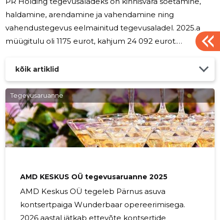
PR Holding tegevusaladeks on kinnisvara soetamine,
haldamine, arendamine ja vahendamine ning
vahendustegevus eelmainitud tegevusaladel. 2025.a
müügitulu oli 1175 eurot, kahjum 24 092 eurot.
2025.aasta tegevuskulud on põhiliselt seotud kinnsivara
remondi ja korrashoiuga. Paal Põlluste juhatuse liige
kõik artiklid
Tegevusaruanne
AMD KESKUS OÜ tegevusaruanne 2025
AMD Keskus OÜ tegeleb Pärnus asuva
kontsertpaiga Wunderbaar opereerimisega.
2026 aastal jätkab ettevõte kontsertide